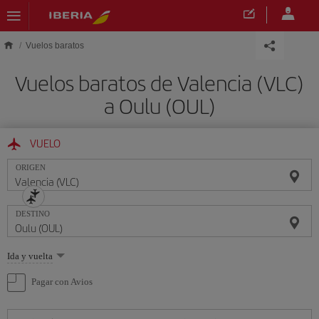
Saltar al contenido principal
Vuelos baratos
Vuelos baratos de Valencia (VLC)
a Oulu (OUL)
VUELO
ORIGEN
DESTINO
Seleccione
Ida y vuelta
una
opción
Pagar con Avios