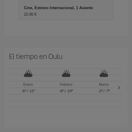
Cine, Estreno Internacional, 1 Asiento
15,00 €
El tiempo en Oulu
Enero
Febrero
Marzo
-6º
/
-11º
-6º
/
-10º
-2º
/
-7º