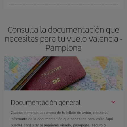
Cualquier día de la semana puedes encontrar vuelos baratos. Las
claves para encontrar los mejores precios son
anticiparte y ser
flexible.
Lo normal es que
cuanto antes
reserves tus billetes de
Consulta la documentación que
avión más baratos te saldrán. Además, si buscas los vuelos con
las fechas y los horarios del viaje un poco abiertos, podrás
elegir
necesitas para tu vuelo Valencia -
el precio más barato.
Pamplona
Documentación general
Cuando termines la compra de tu billete de avión, recuerda
informarte de la documentación que necesitas para volar. Aquí
puedes consultar si requieres visado, pasaporte, seguro o