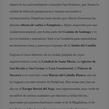
Aparte de los universalmente conocidos San Fermines, que llenan la
ciudad de miles de pamplonicas y turistas nacionales e
internacionales, Pamplona tiene mucho que ofrecer. Encuentra las
mejores
ofertas de vuelos a Pamplona
y déjate sorprender por una
ciudad monumental, que forma parte del
Camino de Santiago
y es
rica en historia y naturaleza. Sube a la Ciudadela para inmortalizar
sus hermosas vistas y pasea por el parque de la
Vuelta del Castillo
.
Explora el casco histórico de la ciudad, plagado de joyas
arquitectónicas como la
Catedral de Santa María
, las
iglesias de
San Nicolás y San Cernín
, la
Casa Consistorial
, el
Palacio de
Navarra
o el conocido como
Rincón del Caballo Blanco
, uno de
los lugares con más encanto de Pamplona. Para tomar aire, haz un
alto en el
Parque fluvial del Arga
, una impresionante zona verde de
un millón de metros cuadrados que discurre a orillas del río,
atravesado por puentes históricos como el de la Magdalena, el de