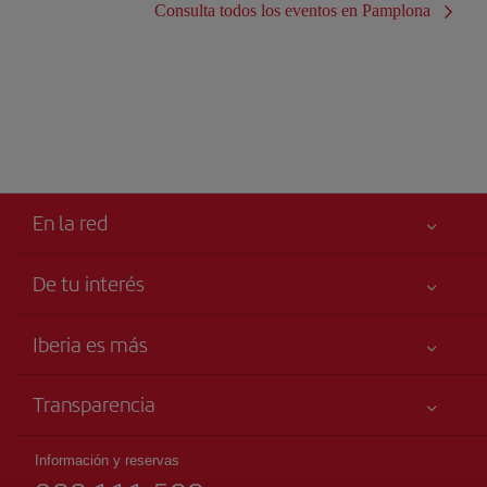
Consulta todos los eventos en Pamplona
En la red
De tu interés
Iberia Joven
Mejor precio garantizado
Iberia es más
Tu seguridad es lo primero
Noticias y Novedades
Declaración de accesibilidad
Transparencia
Talento a bordo
Compromiso de servicio
Información Legal
Grupo Iberia
Publicidad
Información y reservas
Condiciones Transporte
Web para agencias