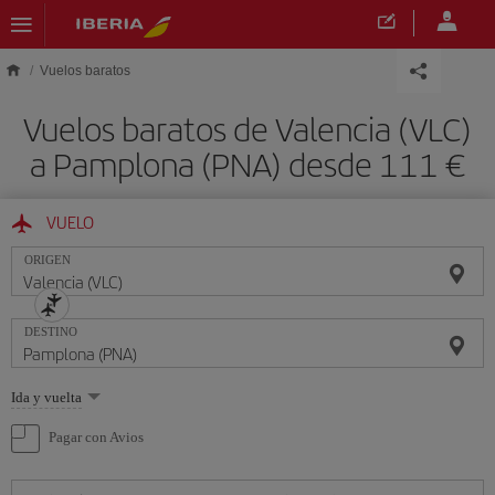
Saltar al contenido principal
Vuelos baratos
Vuelos baratos de Valencia (VLC)
a Pamplona (PNA) desde 111 €
VUELO
ORIGEN
DESTINO
Seleccione
Ida y vuelta
una
opción
Pagar con Avios