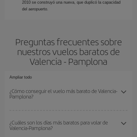
2010 se construyó una nueva, que duplicó la capacidad
del aeropuerto.
Preguntas frecuentes sobre
nuestros vuelos baratos de
Valencia - Pamplona
Ampliar todo
¿Cómo conseguir el vuelo más barato de Valencia-
Pamplona?
Podrás ahorrar en tu billete de avión de Valencia-Pamplona-dest y
conseguir el vuelo más barato si evitas temporadas altas,
¿Cuáles son los días más baratos para volar de
Valencia-Pamplona?
compras con antelación y puedes ser flexible con las fechas y
horarios de ida y vuelta.