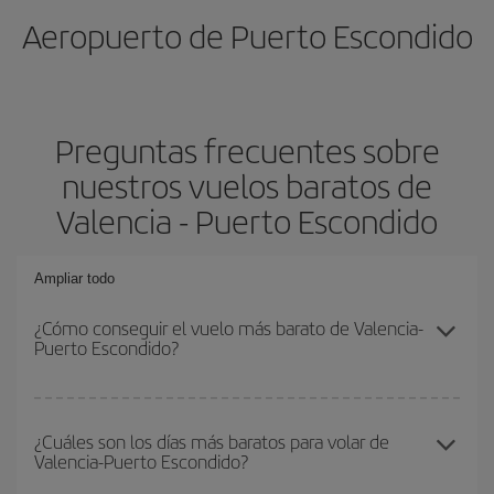
Aeropuerto de Puerto Escondido
Preguntas frecuentes sobre
nuestros vuelos baratos de
Valencia - Puerto Escondido
Ampliar todo
¿Cómo conseguir el vuelo más barato de Valencia-
Puerto Escondido?
Podrás ahorrar en tu billete de avión de Valencia-Puerto
Escondido-dest y conseguir el vuelo más barato si evitas
¿Cuáles son los días más baratos para volar de
Valencia-Puerto Escondido?
temporadas altas, compras con antelación y puedes ser flexible
con las fechas y horarios de ida y vuelta.