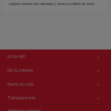
mejores eventos del calendario y reserva tu billete de avión
En la red
De tu interés
Iberia Joven
Mejor precio garantizado
Iberia es más
Tu seguridad es lo primero
Noticias y Novedades
Declaración de accesibilidad
Transparencia
Talento a bordo
Compromiso de servicio
Información Legal
Grupo Iberia
Publicidad
Información y reservas