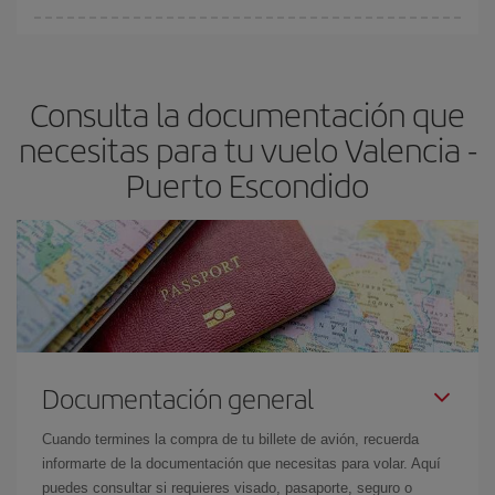
fundamental
para conseguir
vuelos baratos a Valencia-Puerto
En Iberia, tenemos distintas tarifas para garantizarte el mejor
Escondido-dest
.
precio según tus necesidades de viaje. La tarifa básica, te
asegura el vuelo más barato.
Consulta la documentación que
necesitas para tu vuelo Valencia -
Puerto Escondido
Documentación general
Cuando termines la compra de tu billete de avión, recuerda
informarte de la documentación que necesitas para volar. Aquí
puedes consultar si requieres visado, pasaporte, seguro o