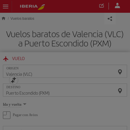
Saltar al contenido principal
Vuelos baratos
Vuelos baratos de Valencia (VLC)
a Puerto Escondido (PXM)
VUELO
ORIGEN
DESTINO
Seleccione
Ida y vuelta
una
opción
Pagar con Avios