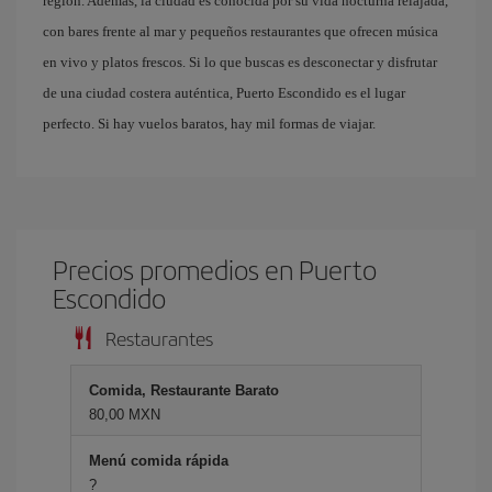
región. Además, la ciudad es conocida por su vida nocturna relajada,
con bares frente al mar y pequeños restaurantes que ofrecen música
en vivo y platos frescos. Si lo que buscas es desconectar y disfrutar
de una ciudad costera auténtica, Puerto Escondido es el lugar
perfecto. Si hay vuelos baratos, hay mil formas de viajar.
Precios promedios en Puerto
Escondido
Restaurantes
Comida, Restaurante Barato
80,00 MXN
Menú comida rápida
?