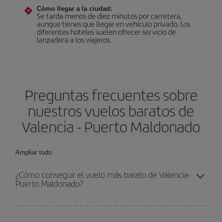
Cómo llegar a la ciudad:
Se tarda menos de diez minutos por carretera,
aunque tienes que llegar en vehículo privado. Los
diferentes hoteles suelen ofrecer servicio de
lanzadera a los viajeros.
Preguntas frecuentes sobre
nuestros vuelos baratos de
Valencia - Puerto Maldonado
Ampliar todo
¿Cómo conseguir el vuelo más barato de Valencia-
Puerto Maldonado?
Podrás ahorrar en tu billete de avión de Valencia-Puerto
Maldonado-dest y conseguir el vuelo más barato si evitas