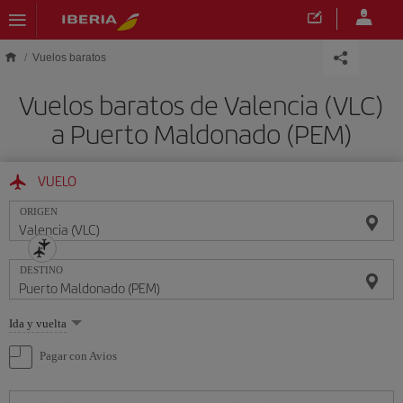
Saltar al contenido principal
Vuelos baratos
Vuelos baratos de Valencia (VLC)
a Puerto Maldonado (PEM)
VUELO
ORIGEN
DESTINO
Seleccione
Ida y vuelta
una
opción
Pagar con Avios