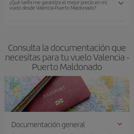
¿Qué tarifa me garantiza el mejor precio en mi
vuelo desde Valencia-Puerto Maldonado?
y de que las tarifas más baratas (turista) estén disponibles o se
vayan agotando. Por eso, comprar con antelación es
fundamental
para conseguir
vuelos baratos a Valencia-Puerto
En Iberia, tenemos distintas tarifas para garantizarte el mejor
Maldonado-dest
.
precio según tus necesidades de viaje. La tarifa básica, te
asegura el vuelo más barato.
Consulta la documentación que
necesitas para tu vuelo Valencia -
Puerto Maldonado
Documentación general