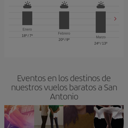
Enero
Febrero
18º
/
7º
Marzo
20º
/
9º
24º
/
13º
Eventos en los destinos de
nuestros vuelos baratos a San
Antonio