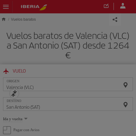
Saltar al contenido principal
Vuelos baratos
Vuelos baratos de Valencia (VLC)
a San Antonio (SAT) desde 1264
€
VUELO
ORIGEN
DESTINO
Seleccione
Ida y vuelta
una
opción
Pagar con Avios