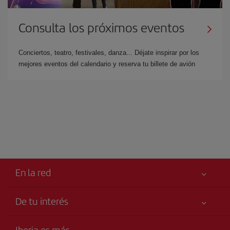
Consulta los próximos eventos
Conciertos, teatro, festivales, danza... Déjate inspirar por los
mejores eventos del calendario y reserva tu billete de avión
En la red
De tu interés
Iberia Joven
Mejor precio garantizado
Iberia es más