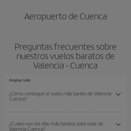
Aeropuerto de Cuenca
Preguntas frecuentes sobre
nuestros vuelos baratos de
Valencia - Cuenca
Ampliar todo
¿Cómo conseguir el vuelo más barato de Valencia-
Cuenca?
Podrás ahorrar en tu billete de avión de Valencia-Cuenca-dest y
conseguir el vuelo más barato si evitas temporadas altas,
¿Cuáles son los días más baratos para volar de
Valencia-Cuenca?
compras con antelación y puedes ser flexible con las fechas y