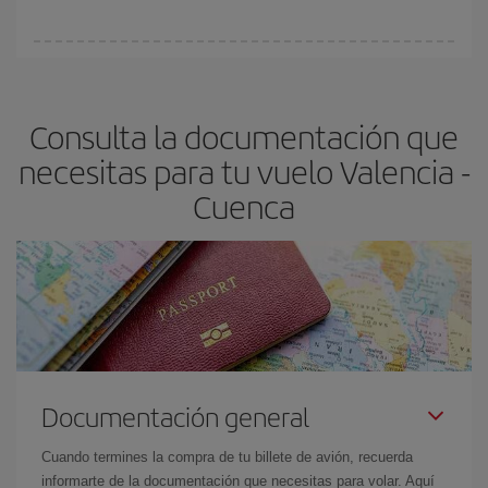
vayan agotando. Por eso, comprar con antelación es
fundamental
para conseguir
vuelos baratos a Valencia-Cuenca-
En Iberia, tenemos distintas tarifas para garantizarte el mejor
dest
.
precio según tus necesidades de viaje. La tarifa básica, te
asegura el vuelo más barato.
Consulta la documentación que
necesitas para tu vuelo Valencia -
Cuenca
Documentación general
Cuando termines la compra de tu billete de avión, recuerda
informarte de la documentación que necesitas para volar. Aquí