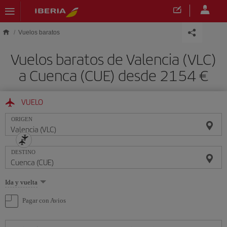
Saltar al contenido principal
Vuelos baratos
Vuelos baratos de Valencia (VLC)
a Cuenca (CUE) desde 2154 €
VUELO
ORIGEN
DESTINO
Seleccione
Ida y vuelta
una
opción
Pagar con Avios