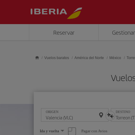
Saltar al contenido principal
Reservar
Gestionar
Vuelos baratos
América del Norte
México
Torr
Vuelos
ORIGEN
DESTINO
Seleccione
Pagar con Avios
Ida y vuelta