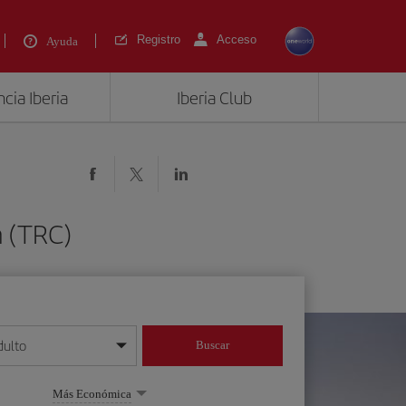
Registro
Acceso
Ayuda
cia Iberia
Iberia Club
n (TRC)
dulto
Buscar
o día/mes/año
Más Económica