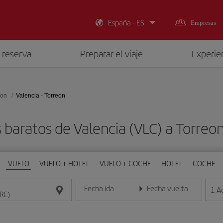
España - ES
Empresas
 reserva
Preparar el viaje
Experien
eon
Valencia - Torreon
 baratos de Valencia (VLC) a Torreo
VUELO
VUELO + HOTEL
VUELO + COCHE
HOTEL
COCHE
Fecha ida
Fecha vuelta
1
A
Introduce la fecha en formato día/mes/año
Introduce la fecha en format