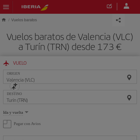
Saltar al contenido principal
Vuelos baratos
Vuelos baratos de Valencia (VLC)
a Turín (TRN) desde 173 €
VUELO
ORIGEN
DESTINO
Seleccione
Ida y vuelta
una
opción
Pagar con Avios