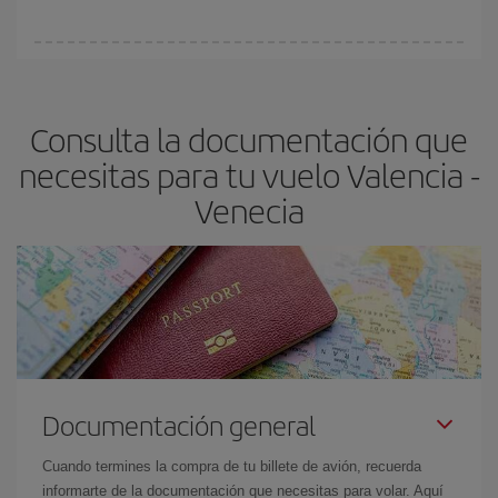
vayan agotando. Por eso, comprar con antelación es
fundamental
para conseguir
vuelos baratos a Valencia-Venecia-
En Iberia, tenemos distintas tarifas para garantizarte el mejor
dest
.
precio según tus necesidades de viaje. La tarifa básica, te
asegura el vuelo más barato.
Consulta la documentación que
necesitas para tu vuelo Valencia -
Venecia
Documentación general
Cuando termines la compra de tu billete de avión, recuerda
informarte de la documentación que necesitas para volar. Aquí