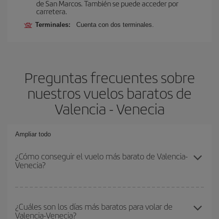
de San Marcos. También se puede acceder por
carretera.
Terminales:
Cuenta con dos terminales.
Preguntas frecuentes sobre
nuestros vuelos baratos de
Valencia - Venecia
Ampliar todo
¿Cómo conseguir el vuelo más barato de Valencia-
Venecia?
Podrás ahorrar en tu billete de avión de Valencia-Venecia-dest y
conseguir el vuelo más barato si evitas temporadas altas,
¿Cuáles son los días más baratos para volar de
Valencia-Venecia?
compras con antelación y puedes ser flexible con las fechas y