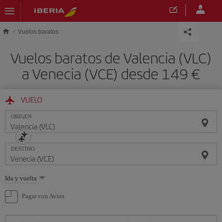
Saltar al contenido principal
Vuelos baratos
Vuelos baratos de Valencia (VLC)
a Venecia (VCE) desde 149 €
VUELO
ORIGEN
DESTINO
Seleccione
Ida y vuelta
una
opción
Pagar con Avios