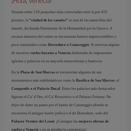
¡Hola, Venecia!
Situada sobre 118 pequeñas islas conectadas entre sí por 455
puentes, la
“ciudad de los canales”
es una de las maravillas del
mundo, declarada Patrimonio de la Humanidad por la Unesco. A
escasos minutos del centro se encuentran barrios imprescindibles y
poco transitados como
Dorsoduro o Canareggio
. Si reservas alguno
de nuestros
vuelos baratos a Venecia
disfrutarás de imponentes
iglesias y palacios en su mayoría renacentistas y barrocos.
En la
Plaza de San Marcos
se encuentran algunos de sus
monumentos más emblemáticos como la
Basílica de San Marcos
, el
Campanile o el Palacio Ducal
. Entre los palacios más destacados
figuran el Ca’ d’Oro; el Ca’ Rezzonico o el Palazzo Fortuny. No
dejes de darte un paseo por el barrio de Canareggio (donde se
encuentra el antiguo barrio judío) o el de Dorsoduro, sede del
Palazzo Vernier dei Leoni
. ¡Consigue las
mejores ofertas de
vuelos a Venecia
y no te pierdas la experiencia!