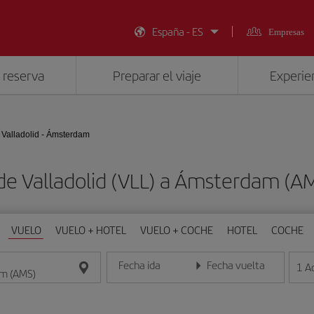
España - ES
Empresas
 reserva
Preparar el viaje
Experien
Valladolid - Ámsterdam
 de Valladolid (VLL) a Ámsterdam (A
VUELO
VUELO + HOTEL
VUELO + COCHE
HOTEL
COCHE
Fecha ida
Fecha vuelta
1
A
Introduce la fecha en formato día/mes/año
Introduce la fecha en format