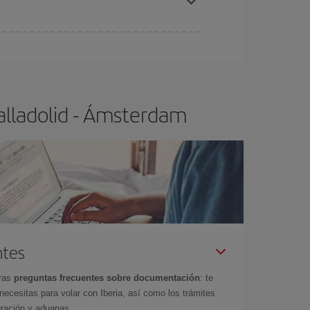
ra el vuelo más barato.
alladolid - Ámsterdam
ntes
tras
preguntas frecuentes sobre documentación
: te
cesitas para volar con Iberia, así como los trámites
gración y aduanas.