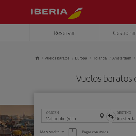
Saltar al contenido principal
Reservar
Gestionar
Vuelos baratos
Europa
Holanda
Amsterdam
Vuelos baratos
ORIGEN
DESTINO
Seleccione
Pagar con Avios
Ida y vuelta