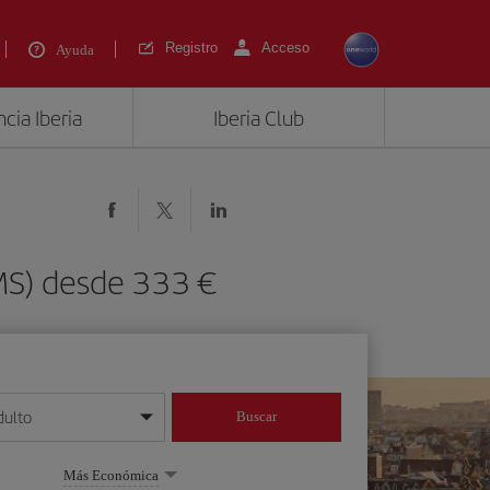
Registro
Acceso
Ayuda
cia Iberia
Iberia Club
MS) desde 333 €
dulto
Buscar
o día/mes/año
Más Económica