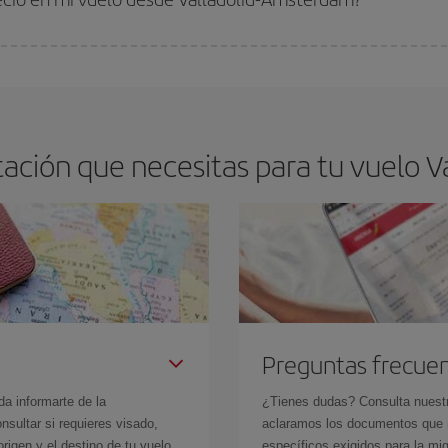
arte el mejor precio según tus necesidades de viaje. La tarifa básica, te asegu
ación que necesitas para tu vuelo V
Preguntas frecue
da informarte de la
¿Tienes dudas? Consulta nues
sultar si requieres visado,
aclaramos los documentos que ne
rigen y el destino de tu vuelo.
específicos exigidos para la mi