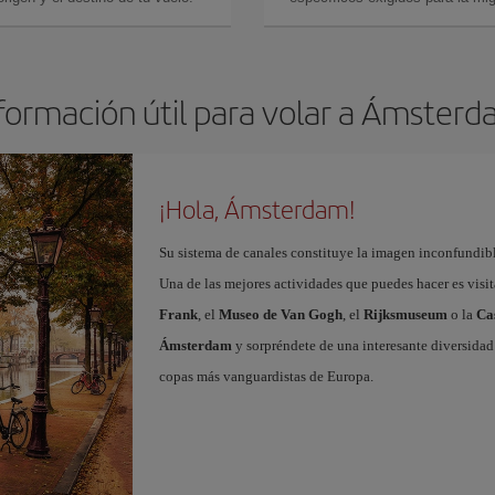
formación útil para volar a Ámster
¡Hola, Ámsterdam!
Su sistema de canales constituye la imagen inconfundibl
Una de las mejores actividades que puedes hacer es visi
Frank
, el
Museo de Van Gogh
, el
Rijksmuseum
o la
Ca
Ámsterdam
y sorpréndete de una interesante diversidad 
copas más vanguardistas de Europa.