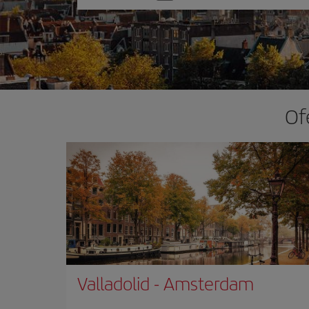
una
opción
Of
Valladolid
-
Amsterdam