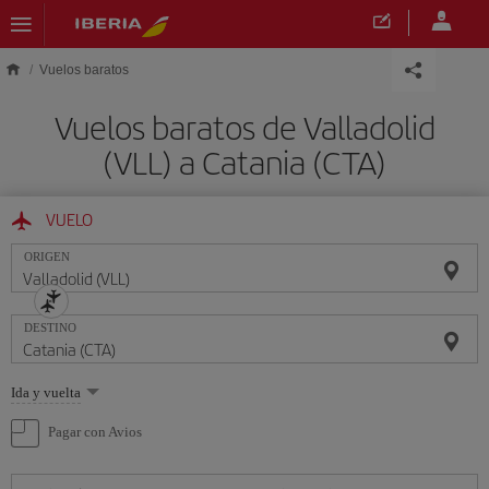
Saltar al contenido principal
Vuelos baratos
Vuelos baratos de Valladolid
(VLL) a Catania (CTA)
VUELO
ORIGEN
DESTINO
Seleccione
Ida y vuelta
una
opción
Pagar con Avios