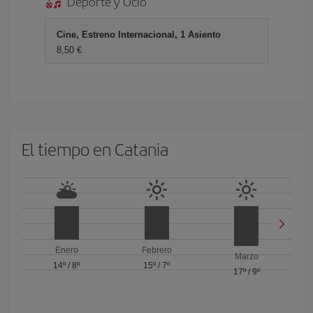
Deporte y Ocio
Cine, Estreno Internacional, 1 Asiento
8,50 €
El tiempo en Catania
Enero
Febrero
Marzo
14º
/
8º
15º
/
7º
17º
/
9º