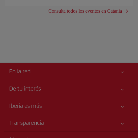
Consulta todos los eventos en Catania
En la red
De tu interés
Iberia Joven
Mejor precio garantizado
Iberia es más
Tu seguridad es lo primero
Noticias y Novedades
Declaración de accesibilidad
Transparencia
Talento a bordo
Compromiso de servicio
Información Legal
Grupo Iberia
Publicidad