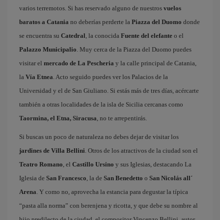
varios terremotos. Si has reservado alguno de nuestros
vuelos
baratos a Catania
no deberías perderte la
Piazza del Duomo
donde
se encuentra su
Catedral
, la conocida
Fuente del elefante
o el
Palazzo Municipalio
. Muy cerca de la Piazza del Duomo puedes
visitar el
mercado de La Pescheria
y la calle principal de Catania,
la
Vía Etnea
. Acto seguido puedes ver los Palacios de la
Universidad y el de San Giuliano. Si estás más de tres días, acércarte
también a otras localidades de la isla de Sicilia cercanas como
Taormina, el Etna, Siracusa
, no te arrepentirás.
Si buscas un poco de naturaleza no debes dejar de visitar los
jardines de Villa Bellini
. Otros de los atractivos de la ciudad son el
Teatro Romano
, el
Castillo Ursino
y sus Iglesias, destacando La
Iglesia de
San Francesco
, la de
San Benedetto
o
San Nicolás all´
Arena
. Y como no, aprovecha la estancia para degustar la típica
“pasta alla norma” con berenjena y ricotta, y que debe su nombre al
hijo predilecto de la ciudad, el compositor Vincenzo Bellini, autor