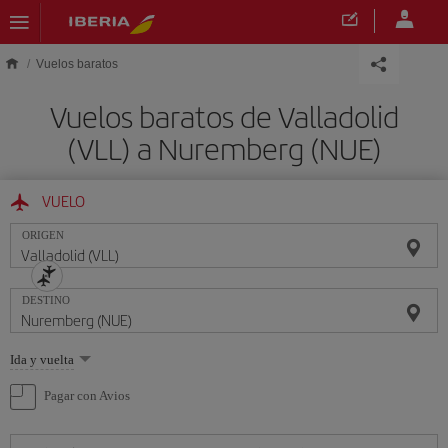
Saltar al contenido principal
Vuelos baratos
Vuelos baratos de Valladolid
(VLL) a Nuremberg (NUE)
VUELO
ORIGEN
DESTINO
Seleccione
Ida y vuelta
una
opción
Pagar con Avios