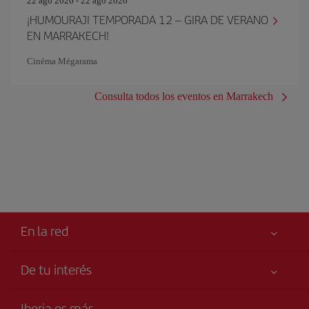
22 ago 2026 - 22 ago 2026
¡HUMOURAJI TEMPORADA 12 – GIRA DE VERANO
EN MARRAKECH!
Cinéma Mégarama
Consulta todos los eventos en Marrakech
En la red
De tu interés
Iberia Joven
Mejor precio garantizado
Iberia es más