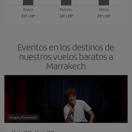
Enero
Febrero
Marzo
23º
/
18º
24º
/
19º
25º
/
20º
Eventos en los destinos de
nuestros vuelos baratos a
Marrakech
Imagen: Pressmaster