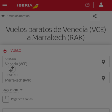
Saltar al contenido principal
Vuelos baratos
Vuelos baratos de Venecia (VCE)
a Marrakech (RAK)
VUELO
ORIGEN
DESTINO
Seleccione
Ida y vuelta
una
opción
Pagar con Avios