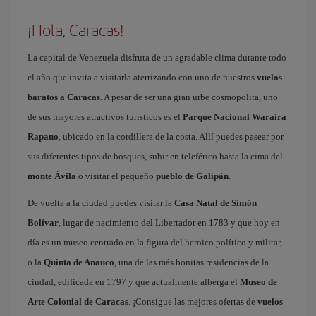
¡Hola, Caracas!
La capital de Venezuela disfruta de un agradable clima durante todo
el año que invita a visitarla aterrizando con uno de nuestros
vuelos
baratos a Caracas
. A pesar de ser una gran urbe cosmopolita, uno
de sus mayores atractivos turísticos es el
Parque Nacional Waraira
Rapano
, ubicado en la cordillera de la costa. Allí puedes pasear por
sus diferentes tipos de bosques, subir en teleférico hasta la cima del
monte Ávila
o visitar el pequeño
pueblo de Galipán
.
De vuelta a la ciudad puedes visitar la
Casa Natal de Simón
Bolívar
, lugar de nacimiento del Libertador en 1783 y que hoy en
día es un museo centrado en la figura del heroico político y militar,
o la
Quinta de Anauco
, una de las más bonitas residencias de la
ciudad, edificada en 1797 y que actualmente alberga el
Museo de
Arte Colonial de Caracas
. ¡Consigue las mejores ofertas de
vuelos