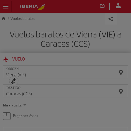
Saltar al contenido principal
Vuelos baratos
Vuelos baratos de Viena (VIE) a
Caracas (CCS)
VUELO
ORIGEN
DESTINO
Seleccione
Ida y vuelta
una
opción
Pagar con Avios