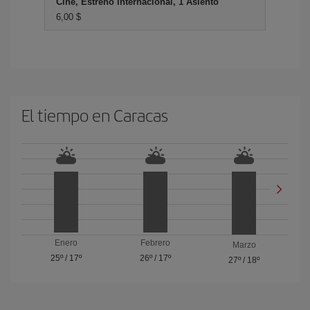
Cine, Estreno Internacional, 1 Asiento
6,00 $
El tiempo en Caracas
Enero
Febrero
Marzo
25º
/
17º
26º
/
17º
27º
/
18º