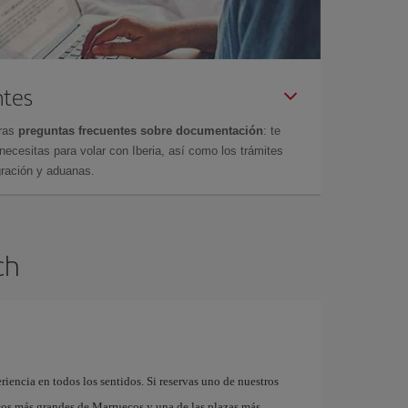
ntes
tras
preguntas frecuentes sobre documentación
: te
cesitas para volar con Iberia, así como los trámites
gración y aduanas.
ch
riencia en todos los sentidos. Si reservas uno de nuestros
cos más grandes de Marruecos y una de las plazas más