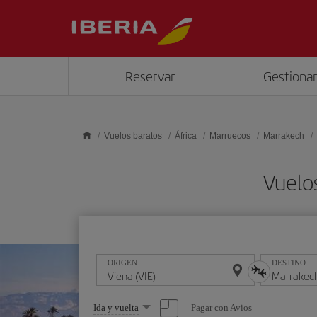
Saltar al contenido principal
Reservar
Gestionar
Vuelos baratos
África
Marruecos
Marrakech
Vuelo
ORIGEN
DESTINO
Seleccione
Pagar con Avios
Ida y vuelta