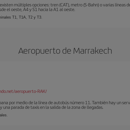
xisten múltiples opciones: tren (CAT), metro (S-Bahn) o varias líneas d
sde el oeste, A4 y S1 hacia la A1 al oeste.
minales T1, T1A, T2 y T3.
Aeropuerto de Marrakech
ndo.net/aeropuerto-RAK/
bana por medio de la línea de autobús número 11. También hay un serv
una parada de taxis en la salida de la zona de llegadas.
ales.