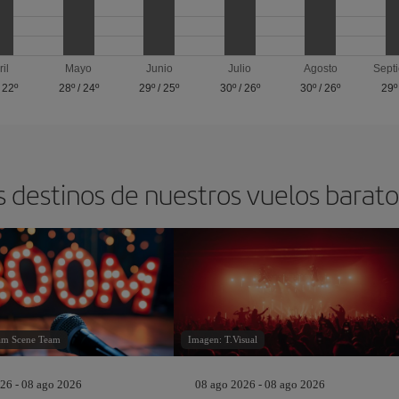
ril
Mayo
Junio
Julio
Agosto
Sept
/
22º
28º
/
24º
29º
/
25º
30º
/
26º
30º
/
26º
29º
s destinos de nuestros vuelos barat
am Scene Team
Imagen: T.Visual
26 - 08 ago 2026
08 ago 2026 - 08 ago 2026