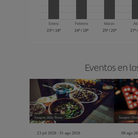
Enero
Febrero
Marzo
Ab
23º
/
18º
24º
/
19º
25º
/
20º
27º
Eventos en lo
Imagen: Allie Reese
Imagen: Dre
23 jul 2026 - 31 ago 2026
08 ago 20