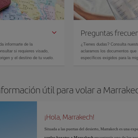
Preguntas frecue
da informarte de la
¿Tienes dudas? Consulta nues
sultar si requieres visado,
aclaramos los documentos que ne
rigen y el destino de tu vuelo.
específicos exigidos para la mi
nformación útil para volar a Marrake
¡Hola, Marrakech!
Situada a las puertas del desierto, Marrakech es una expe
vuelos baratos a Marrakech
encontrarás uno de los zo