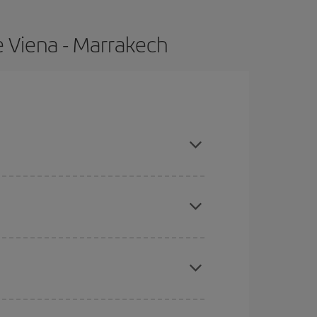
e Viena - Marrakech
pras con antelación y puedes ser flexible con las
ratos
. Dinos desde dónde vuelas, a dónde
ra días cercanos
, tanto de ida como de vuelta,
gunos
horarios
puede que te hagan ahorrar aún
eral las Navidades, la Semana Santa y los