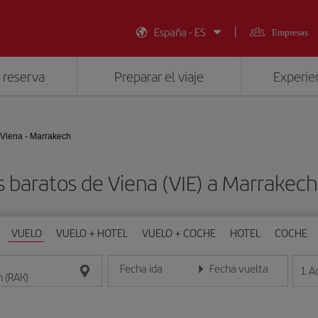
España - ES
Empresas
 reserva
Preparar el viaje
Experien
Viena - Marrakech
s baratos de Viena (VIE) a Marrakech
VUELO
VUELO + HOTEL
VUELO + COCHE
HOTEL
COCHE
Fecha ida
Fecha vuelta
1
A
Introduce la fecha en formato día/mes/año
Introduce la fecha en format