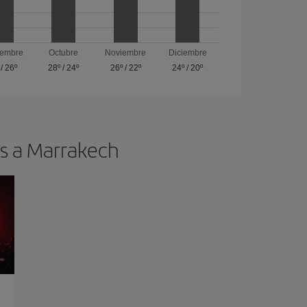
iembre
Octubre
Noviembre
Diciembre
/
26º
28º
/
24º
26º
/
22º
24º
/
20º
os a Marrakech