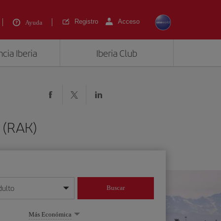
Registro
Acceso
Ayuda
cia Iberia
Iberia Club
 (RAK)
dulto
Buscar
o día/mes/año
Más Económica