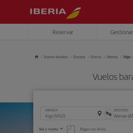
Saltar al contenido principal
Reservar
Gestionar
Vuelos baratos
Europa
Grecia
Atenas
Vigo 
Vuelos bar
ORIGEN
DESTINO
Seleccione
Pagar con Avios
Ida y vuelta