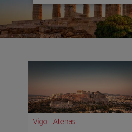
una
opción
Vigo
-
Atenas