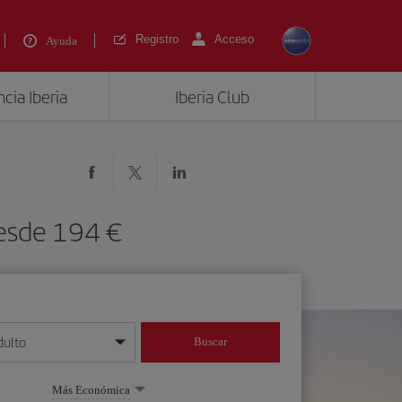
Registro
Acceso
Ayuda
cia Iberia
Iberia Club
desde 194 €
dulto
Buscar
o día/mes/año
Más Económica