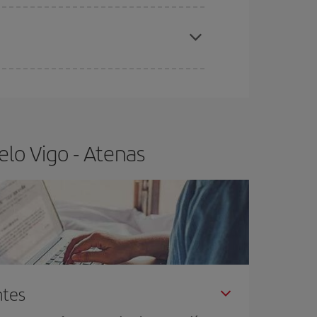
elo y de que las tarifas más baratas (turista)
go-Atenas-dest
.
ra el vuelo más barato.
elo Vigo - Atenas
ntes