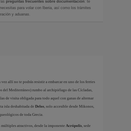
tras
preguntas frecuentes sobre documentación
: te
cesitas para volar con Iberia, así como los trámites
gración y aduanas.
a vez allí no te podrás resistir a embarcar en uno de los ferries
s del Mediterráneo) rumbo al archipiélago de las Cícladas,
las de visita obligada para todo aquel con ganas de alternar
ta isla deshabitada de
Delos
, solo accesible desde Mikonos,
queológicos de toda Grecia.
us múltiples atractivos, desde la imponente
Acrópolis
, sede