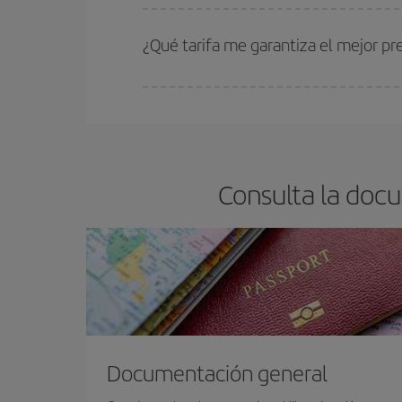
Cuanto antes reserves
tus vuelos, mejores precio
estén disponibles o se vayan agotando. Por eso,
¿Qué tarifa me garantiza el mejor p
En Iberia, tenemos distintas tarifas para garantiz
Consulta la docu
Documentación general