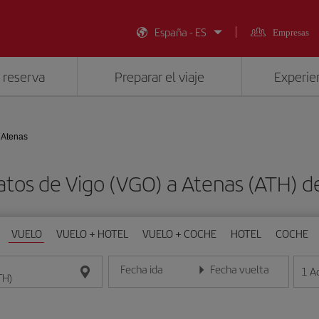
España - ES
Empresas
 reserva
Preparar el viaje
Experien
- Atenas
atos de Vigo (VGO) a Atenas (ATH) 
VUELO
VUELO + HOTEL
VUELO + COCHE
HOTEL
COCHE
Fecha ida
Fecha vuelta
1
A
Introduce la fecha en formato día/mes/año
Introduce la fecha en format