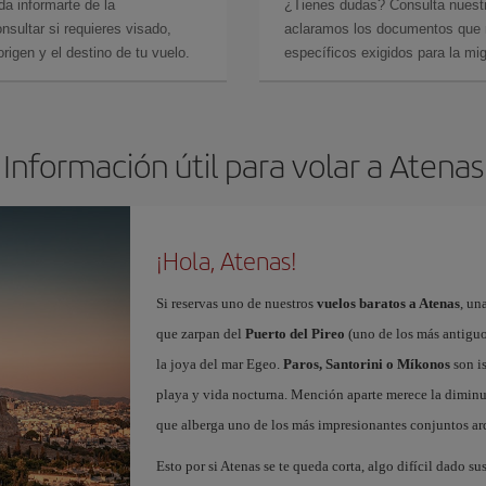
da informarte de la
¿Tienes dudas? Consulta nues
sultar si requieres visado,
aclaramos los documentos que ne
rigen y el destino de tu vuelo.
específicos exigidos para la mi
Información útil para volar a Atenas
¡Hola, Atenas!
Si reservas uno de nuestros
vuelos baratos a Atenas
, un
que zarpan del
Puerto del Pireo
(uno de los más antiguo
la joya del mar Egeo.
Paros, Santorini o Míkonos
son is
playa y vida nocturna. Mención aparte merece la diminu
que alberga uno de los más impresionantes conjuntos ar
Esto por si Atenas se te queda corta, algo difícil dado s