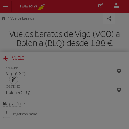
Saltar al contenido principal
Vuelos baratos
Vuelos baratos de Vigo (VGO) a
Bolonia (BLQ) desde 188 €
VUELO
ORIGEN
DESTINO
Seleccione
Ida y vuelta
una
opción
Pagar con Avios