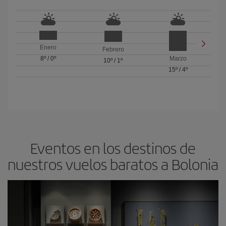
Enero
Febrero
8º
/
0º
Marzo
10º
/
1º
15º
/
4º
Eventos en los destinos de
nuestros vuelos baratos a Bolonia