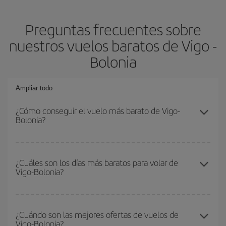
Preguntas frecuentes sobre
nuestros vuelos baratos de Vigo -
Bolonia
Ampliar todo
¿Cómo conseguir el vuelo más barato de Vigo-
Bolonia?
Podrás ahorrar en tu billete de avión de Vigo-Bolonia-dest y
conseguir el vuelo más barato si evitas temporadas altas,
¿Cuáles son los días más baratos para volar de
Vigo-Bolonia?
compras con antelación y puedes ser flexible con las fechas y
horarios de ida y vuelta.
Para saber qué días te saldrá más económico volar, solo tienes
que empezar una consulta en nuestro
buscador de vuelos
¿Cuándo son las mejores ofertas de vuelos de
Vigo-Bolonia?
baratos
. Dinos desde dónde vuelas, a dónde quieres ir y en qué