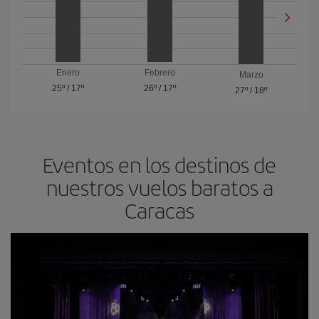
Enero
Febrero
Marzo
25º
/
17º
26º
/
17º
27º
/
18º
Eventos en los destinos de
nuestros vuelos baratos a
Caracas