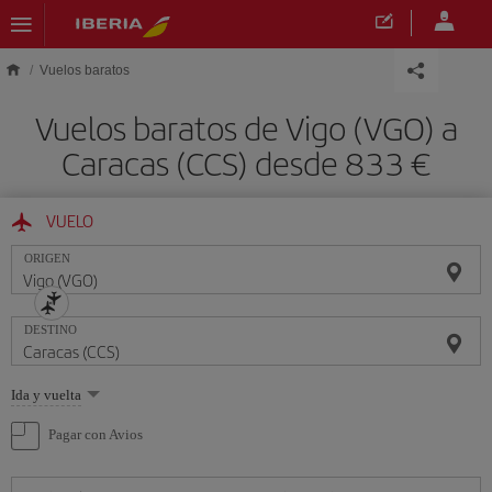
Saltar al contenido principal
Vuelos baratos
Vuelos baratos de Vigo (VGO) a
Caracas (CCS) desde 833 €
VUELO
ORIGEN
DESTINO
Seleccione
Ida y vuelta
una
opción
Pagar con Avios