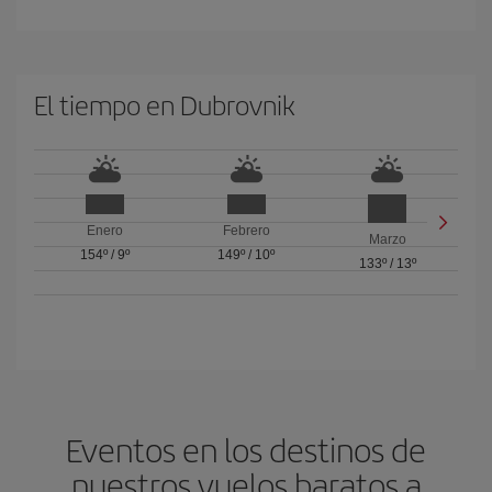
El tiempo en Dubrovnik
Enero
Febrero
Marzo
154º
/
9º
149º
/
10º
133º
/
13º
Eventos en los destinos de
nuestros vuelos baratos a