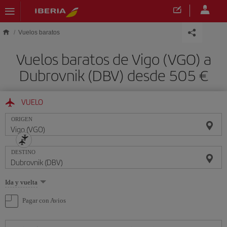
Saltar al contenido principal
Vuelos baratos
Vuelos baratos de Vigo (VGO) a
Dubrovnik (DBV) desde 505 €
VUELO
ORIGEN
DESTINO
Seleccione
Ida y vuelta
una
opción
Pagar con Avios