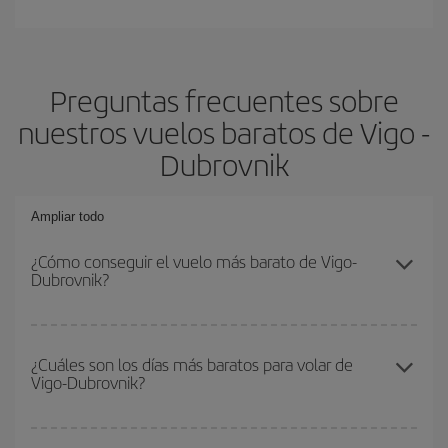
Preguntas frecuentes sobre
nuestros vuelos baratos de Vigo -
Dubrovnik
Ampliar todo
¿Cómo conseguir el vuelo más barato de Vigo-
Dubrovnik?
Podrás ahorrar en tu billete de avión de Vigo-Dubrovnik-dest y
conseguir el vuelo más barato si evitas temporadas altas,
¿Cuáles son los días más baratos para volar de
Vigo-Dubrovnik?
compras con antelación y puedes ser flexible con las fechas y
horarios de ida y vuelta.
Para saber qué días te saldrá más económico volar, solo tienes