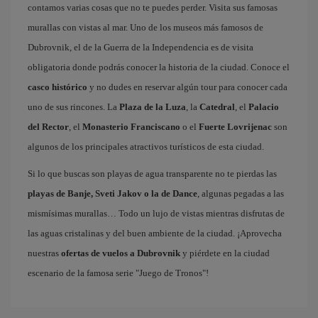
contamos varias cosas que no te puedes perder. Visita sus famosas
murallas con vistas al mar. Uno de los museos más famosos de
Dubrovnik, el de la Guerra de la Independencia es de visita
obligatoria donde podrás conocer la historia de la ciudad. Conoce el
casco histórico
y no dudes en reservar algún tour para conocer cada
uno de sus rincones. La
Plaza de la Luza
, la
Catedral
, el
Palacio
del Rector
, el
Monasterio Franciscano
o el
Fuerte Lovrijenac
son
algunos de los principales atractivos turísticos de esta ciudad.
Si lo que buscas son playas de agua transparente no te pierdas las
playas de Banje, Sveti Jakov o la de Dance
, algunas pegadas a las
mismísimas murallas… Todo un lujo de vistas mientras disfrutas de
las aguas cristalinas y del buen ambiente de la ciudad. ¡Aprovecha
nuestras
ofertas de vuelos a Dubrovnik
y piérdete en la ciudad
escenario de la famosa serie "Juego de Tronos"!