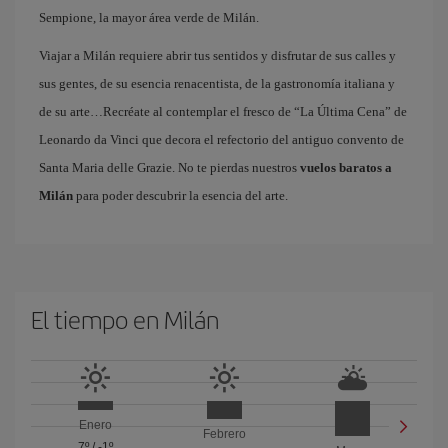
Sempione, la mayor área verde de Milán.
Viajar a Milán requiere abrir tus sentidos y disfrutar de sus calles y
sus gentes, de su esencia renacentista, de la gastronomía italiana y
de su arte…Recréate al contemplar el fresco de “La Última Cena” de
Leonardo da Vinci que decora el refectorio del antiguo convento de
Santa Maria delle Grazie. No te pierdas nuestros
vuelos baratos a
Milán
para poder descubrir la esencia del arte.
El tiempo en Milán
Enero
Febrero
7º
/
-1º