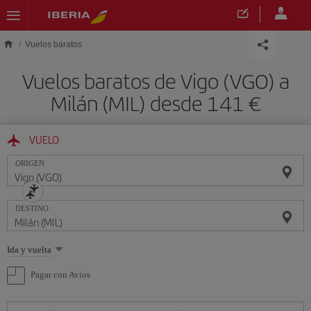
Saltar al contenido principal
Vuelos baratos
Vuelos baratos de Vigo (VGO) a
Milán (MIL) desde 141 €
VUELO
ORIGEN
DESTINO
Seleccione
Ida y vuelta
una
opción
Pagar con Avios