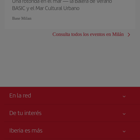
Una rotonda en el mar — la Balera de Verano
BASIC y el Mar Cultural Urbano
Base Milan
Consulta todos los eventos en Milán
En la red
De tu interés
Iberia Joven
Mejor precio garantizado
Iberia es más
Tu seguridad es lo primero