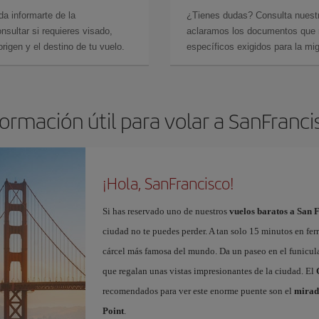
da informarte de la
¿Tienes dudas? Consulta nues
sultar si requieres visado,
aclaramos los documentos que ne
rigen y el destino de tu vuelo.
específicos exigidos para la mi
formación útil para volar a SanFranci
¡Hola, SanFrancisco!
Si has reservado uno de nuestros
vuelos baratos a San 
ciudad no te puedes perder. A tan solo 15 minutos en fer
cárcel más famosa del mundo. Da un paseo en el funicul
que regalan unas vistas impresionantes de la ciudad. El
recomendados para ver este enorme puente son el
mirad
Point
.