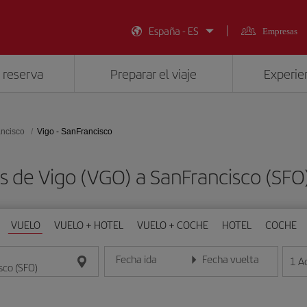
España - ES
Empresas
 reserva
Preparar el viaje
Experien
ncisco
Vigo - SanFrancisco
s de Vigo (VGO) a SanFrancisco (SF
VUELO
VUELO + HOTEL
VUELO + COCHE
HOTEL
COCHE
Fecha ida
Fecha vuelta
1
A
Introduce la fecha en formato día/mes/año
Introduce la fecha en format