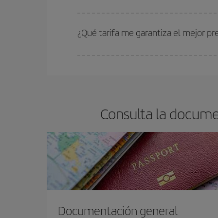
Cuanto antes reserves
tus vuelos, mejores precio
estén disponibles o se vayan agotando. Por eso,
¿Qué tarifa me garantiza el mejor pr
En Iberia, tenemos distintas tarifas para garantiz
Consulta la docume
Documentación general