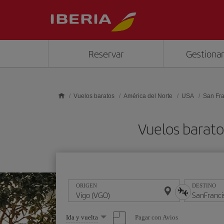
Saltar al contenido principal
Reservar
Gestionar
Vuelos baratos
América del Norte
USA
San Fra
Vuelos barato
ORIGEN
DESTINO
Seleccione
Pagar con Avios
Ida y vuelta