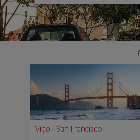
una
opción
Vigo
-
San Francisco