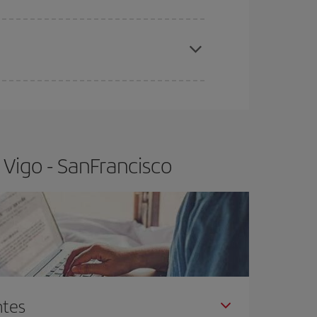
elo y de que las tarifas más baratas (turista)
igo-SanFrancisco-dest
.
ra el vuelo más barato.
Vigo - SanFrancisco
ntes