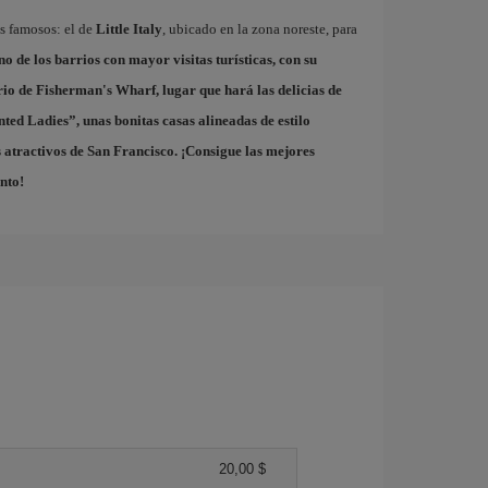
ás famosos: el de
Little Italy
, ubicado en la zona noreste, para
uno de los barrios con mayor visitas turísticas, con su
rio de
Fisherman's Wharf
, lugar que hará las delicias de
nted Ladies
”, unas bonitas casas alineadas de estilo
 atractivos de San Francisco. ¡Consigue las mejores
nto!
20,00 $