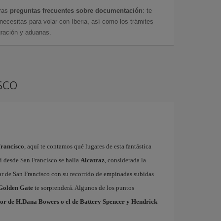
tras
preguntas frecuentes sobre documentación
: te
cesitas para volar con Iberia, así como los trámites
gración y aduanas.
sco
Francisco
, aquí te contamos qué lugares de esta fantástica
ri desde San Francisco se halla
Alcatraz
, considerada la
ar de San Francisco con su recorrido de empinadas subidas
Golden Gate
te sorprenderá. Algunos de los puntos
or de H.Dana Bowers o el de Battery Spencer y Hendrick