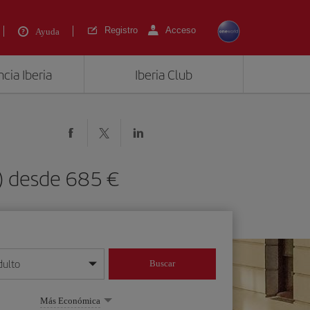
Registro
Acceso
Ayuda
cia Iberia
Iberia Club
O) desde 685 €
dulto
Buscar
o día/mes/año
Más Económica