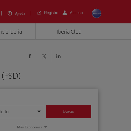
Registro
Acceso
Ayuda
cia Iberia
Iberia Club
 (FSD)
dulto
Buscar
o día/mes/año
Más Económica