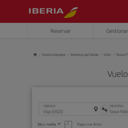
Saltar al contenido principal
Reservar
Gestionar
Vuelos baratos
América del Norte
USA
Sioux F
Vuelo
ORIGEN
DESTINO
Seleccione
Pagar con Avios
Ida y vuelta