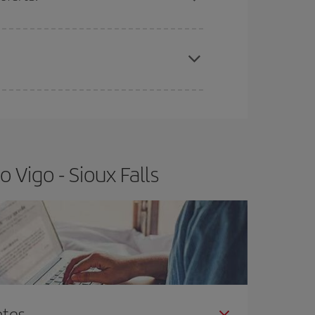
elo y de que las tarifas más baratas (turista)
go-Sioux Falls-dest
.
ra el vuelo más barato.
 Vigo - Sioux Falls
ntes