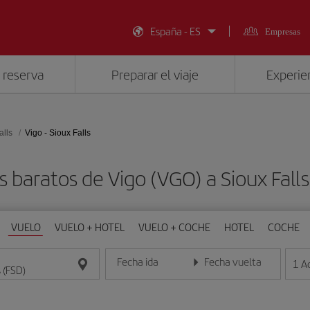
España - ES
Empresas
 reserva
Preparar el viaje
Experien
alls
Vigo - Sioux Falls
s baratos de Vigo (VGO) a Sioux Falls
VUELO
VUELO + HOTEL
VUELO + COCHE
HOTEL
COCHE
Fecha ida
Fecha vuelta
1
A
Introduce la fecha en formato día/mes/año
Introduce la fecha en format