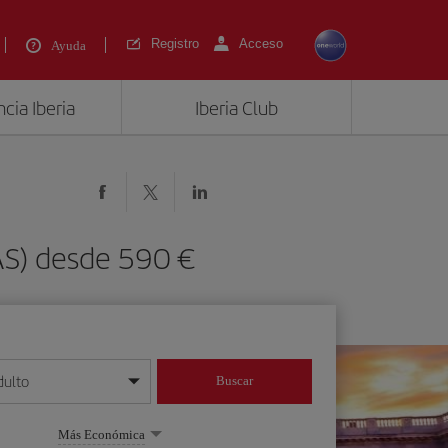
Registro
Acceso
Ayuda
cia Iberia
Iberia Club
AS) desde 590 €
dulto
Buscar
o día/mes/año
Más Económica