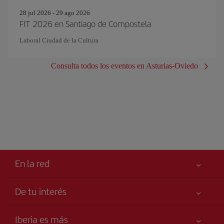
28 jul 2026 - 29 ago 2026
FIT 2026 en Santiago de Compostela
Laboral Ciudad de la Cultura
Consulta todos los eventos en Asturias-Oviedo
En la red
De tu interés
Iberia Joven
Mejor precio garantizado
Iberia es más