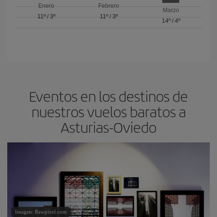
Enero
Febrero
Marzo
11º
/
3º
11º
/
3º
14º
/
4º
Eventos en los destinos de
nuestros vuelos baratos a
Asturias-Oviedo
Imagen: Rawpixel.com