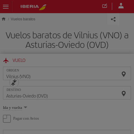
Saltar al contenido principal
Vuelos baratos
Vuelos baratos de Vilnius (VNO) a
Asturias-Oviedo (OVD)
VUELO
ORIGEN
DESTINO
Seleccione
Ida y vuelta
una
opción
Pagar con Avios