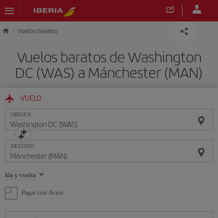
Saltar al contenido principal
Vuelos baratos
Vuelos baratos de Washington
DC (WAS) a Mánchester (MAN)
VUELO
ORIGEN
DESTINO
Seleccione
Ida y vuelta
una
opción
Pagar con Avios