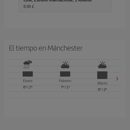
Cine, Estreno Internacional, 1 Asiento
8,00 £
El tiempo en Mánchester
Enero
Febrero
Marzo
6º
/
2º
7º
/
1º
9º
/
2º