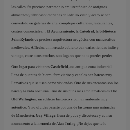
las calles. Su precioso patrimonio arquitectónico de antiguos
almacenes y fábricas victorianas de ladrillo visto y acero se han
convertido en galerías de arte, complejos culturales, restaurantes,
centros comerciales… El
Ayuntamiento
, la
Catedral
, la
biblioteca
John Rylands
de preciosa arquitectura neogótica con manuscritos
medievales,
Afflecks
, un mercado cubierto con varias tiendas indie y
vintage, entre otros muchos, son lugares que no te puedes perder.
Otro lugar para visitar es
Castlefield
,una antigua zona industrial
llena de puentes de hierro, ferroviarios y canales con barcos muy
llamativos que se usan como viviendas. Otro de sus encantos son los
bares y la vida nocturna. Uno de sus pubs más emblemáticos es
The
Old Wellington
, un edificio histórico y con un ambiente muy
auténtico. Y no olvides pasarte por una de las zonas más animadas
de Manchester,
Gay Village
, llena de pubs y discotecas y con su
monumento a la memoria de Alan Turing. ¡No dejes que te lo