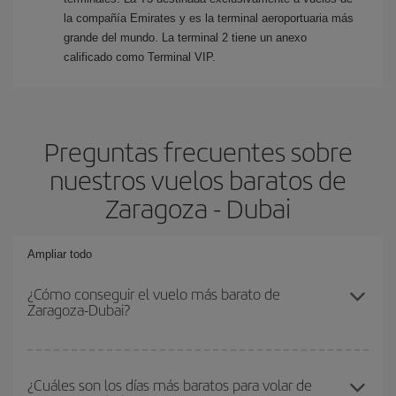
la compañía Emirates y es la terminal aeroportuaria más
grande del mundo. La terminal 2 tiene un anexo
calificado como Terminal VIP.
Preguntas frecuentes sobre
nuestros vuelos baratos de
Zaragoza - Dubai
Ampliar todo
¿Cómo conseguir el vuelo más barato de
Zaragoza-Dubai?
Podrás ahorrar en tu billete de avión de Zaragoza-Dubai-dest y
conseguir el vuelo más barato si evitas temporadas altas,
¿Cuáles son los días más baratos para volar de