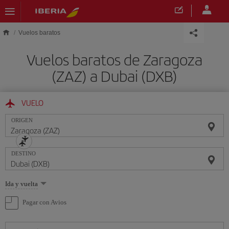
Saltar al contenido principal
Vuelos baratos
Vuelos baratos de Zaragoza
(ZAZ) a Dubai (DXB)
VUELO
ORIGEN
DESTINO
Seleccione
Ida y vuelta
una
opción
Pagar con Avios