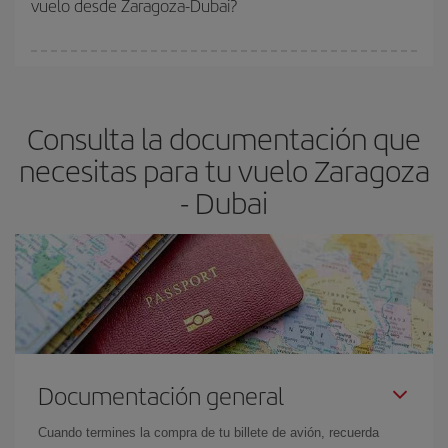
vuelo desde Zaragoza-Dubai?
y de que las tarifas más baratas (turista) estén disponibles o se
vayan agotando. Por eso, comprar con antelación es
fundamental
para conseguir
vuelos baratos a Zaragoza-Dubai-
En Iberia, tenemos distintas tarifas para garantizarte el mejor
dest
.
precio según tus necesidades de viaje. La tarifa básica, te
asegura el vuelo más barato.
Consulta la documentación que
necesitas para tu vuelo Zaragoza
- Dubai
Documentación general
Cuando termines la compra de tu billete de avión, recuerda