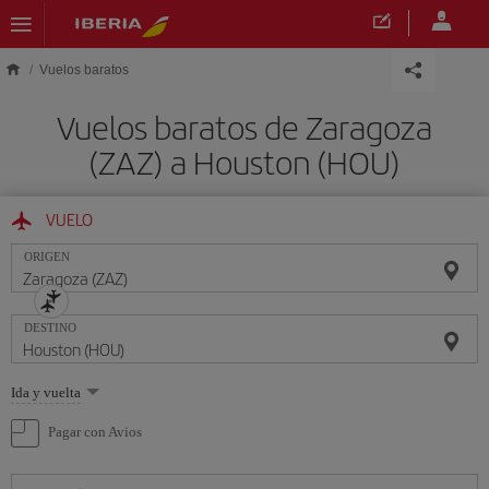
Saltar al contenido principal
Vuelos baratos
Vuelos baratos de Zaragoza
(ZAZ) a Houston (HOU)
VUELO
ORIGEN
DESTINO
Seleccione
Ida y vuelta
una
opción
Pagar con Avios