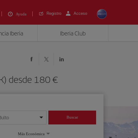
Registro
Acceso
Ayuda
cia Iberia
Iberia Club
AK) desde 180 €
dulto
Buscar
o día/mes/año
Más Económica