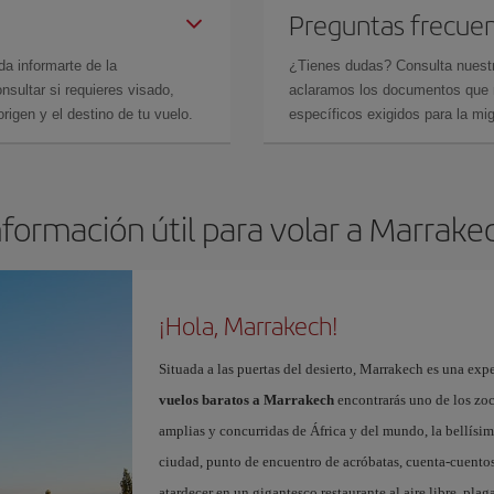
Preguntas frecue
da informarte de la
¿Tienes dudas? Consulta nues
sultar si requieres visado,
aclaramos los documentos que ne
rigen y el destino de tu vuelo.
específicos exigidos para la mi
nformación útil para volar a Marrake
¡Hola, Marrakech!
Situada a las puertas del desierto, Marrakech es una expe
vuelos baratos a Marrakech
encontrarás uno de los zo
amplias y concurridas de África y del mundo, la bellísi
ciudad, punto de encuentro de acróbatas, cuenta-cuentos
atardecer en un gigantesco restaurante al aire libre, pla