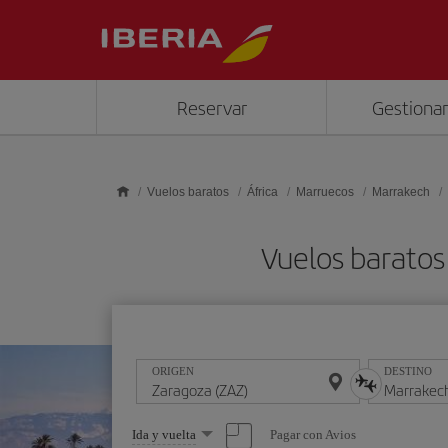
Saltar al contenido principal
Reservar
Gestionar
Vuelos baratos
África
Marruecos
Marrakech
Vuelos baratos
ORIGEN
DESTINO
Seleccione
Pagar con Avios
Ida y vuelta