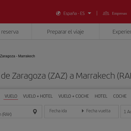
España - ES
Empresas
 reserva
Preparar el viaje
Experien
Zaragoza - Marrakech
 de Zaragoza (ZAZ) a Marrakech (R
VUELO
VUELO + HOTEL
VUELO + COCHE
HOTEL
COCHE
Fecha ida
Fecha vuelta
1
A
Introduce la fecha en formato día/mes/año
Introduce la fecha en format