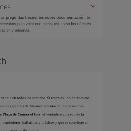
ntes
tras
preguntas frecuentes sobre documentación
: te
cesitas para volar con Iberia, así como los trámites
gración y aduanas.
ch
riencia en todos los sentidos. Si reservas uno de nuestros
cos más grandes de Marruecos y una de las plazas más
ma
Plaza de Yamaa el Fna
: el verdadero corazón de la
, vendedores, bailarines y músicos y que se convierte al
gado de puestos de comida.