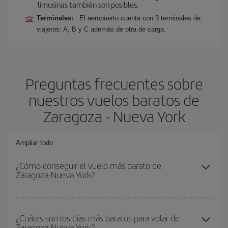
limusinas también son posibles.
Terminales:
El aeropuerto cuenta con 3 terminales de
viajeros: A, B y C además de otra de carga.
Preguntas frecuentes sobre
nuestros vuelos baratos de
Zaragoza - Nueva York
Ampliar todo
¿Cómo conseguir el vuelo más barato de
Zaragoza-Nueva York?
Podrás ahorrar en tu billete de avión de Zaragoza-Nueva York-dest
y conseguir el vuelo más barato si evitas temporadas altas,
¿Cuáles son los días más baratos para volar de
Zaragoza-Nueva York?
compras con antelación y puedes ser flexible con las fechas y