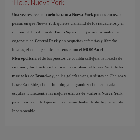
¡Hola, Nueva York!
Una vez reserves tu
vuelo barato a Nueva York
puedes empezar a
pensar en qué Nueva York quieres visitar. El de los rascacielos y el
interminable bullicio de
Times Square
; el que invita también a
coger aire en
Central Park
y en pequeñas cafeterías y librerías
locales; el de los grandes museos como el
MOMA o el
Metropolitan
; el de los puestos de comida callejera, la mezcla de
culturas y los huertos urbanos en las azoteas; el Nueva York de los
musicales de Broadway
, de las galerías vanguardistas en Chelsea y
Lowe East Side; el del shopping a lo grande y el cine en cada
esquina… Encuentra las mejores
ofertas de vuelos a Nueva York
para vivir la ciudad que nunca duerme. Inabordable. Impredecible.
Incomparable.