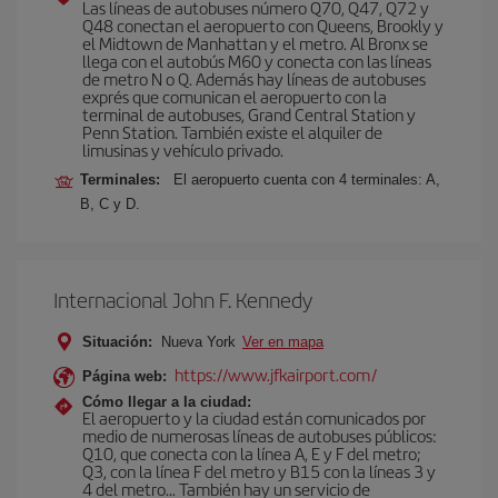
Las líneas de autobuses número Q70, Q47, Q72 y
Q48 conectan el aeropuerto con Queens, Brookly y
el Midtown de Manhattan y el metro. Al Bronx se
llega con el autobús M60 y conecta con las líneas
de metro N o Q. Además hay líneas de autobuses
exprés que comunican el aeropuerto con la
terminal de autobuses, Grand Central Station y
Penn Station. También existe el alquiler de
limusinas y vehículo privado.
Terminales:
El aeropuerto cuenta con 4 terminales: A,
B, C y D.
Internacional John F. Kennedy
Situación:
Nueva York
Ver en mapa
https://www.jfkairport.com/
Página web:
Cómo llegar a la ciudad:
El aeropuerto y la ciudad están comunicados por
medio de numerosas líneas de autobuses públicos:
Q10, que conecta con la línea A, E y F del metro;
Q3, con la línea F del metro y B15 con la líneas 3 y
4 del metro… También hay un servicio de