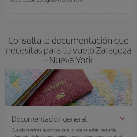
vayan agotando. Por eso, comprar con antelación es
fundamental
para conseguir
vuelos baratos a Zaragoza-Nueva
En Iberia, tenemos distintas tarifas para garantizarte el mejor
York-dest
.
precio según tus necesidades de viaje. La tarifa básica, te
asegura el vuelo más barato.
Consulta la documentación que
necesitas para tu vuelo Zaragoza
- Nueva York
Documentación general
Cuando termines la compra de tu billete de avión, recuerda
informarte de la documentación que necesitas para volar. Aquí