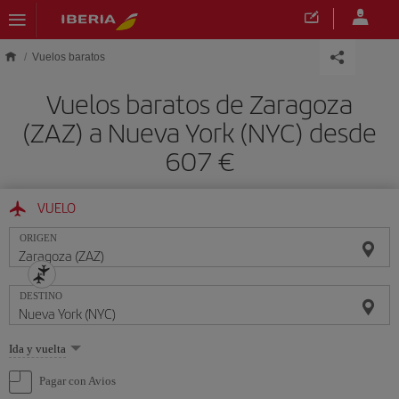
Saltar al contenido principal
Vuelos baratos
Vuelos baratos de Zaragoza
(ZAZ) a Nueva York (NYC) desde
607 €
VUELO
ORIGEN
DESTINO
Seleccione
Ida y vuelta
una
opción
Pagar con Avios