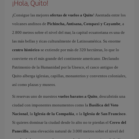
¡Hola, Quito!
¡Consigue las mejores
ofertas de vuelos a Quito
! Asentada entre los
volcanes andinos de
Pichincha, Antisana, Cotopaxi y Cayambe
, a
2.800 metros sobre el nivel del mar, la capital ecuatoriana es una de
las más bellas y ricas culturalmente de Latinoamérica. Su enorme
centro histórico
se extiende por más de 320 hectáreas, lo que lo
convierte en el más grande del continente americano. Declarado
Patrimonio de la Humanidad por la Unesco, el casco antiguo de
Quito alberga iglesias, capillas, monasterios y conventos coloniales,
así como plazas y museos.
Si reservas uno de nuestros
vuelos baratos a Quito
, descubrirás una
ciudad con imponentes monumentos como la
Basílica del Voto
Nacional
, la
Iglesia de la Compañía
, o la
Iglesia de San Francisco
.
Si quieres dominar la ciudad desde lo alto no te pierdas el
Cerro del
Panecillo
, una elevación natural de 3.000 metros sobre el nivel del