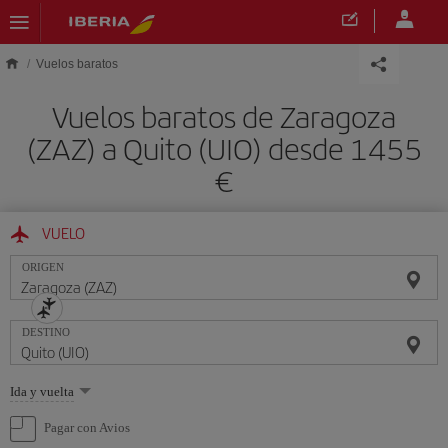
Saltar al contenido principal
Vuelos baratos
Vuelos baratos de Zaragoza
(ZAZ) a Quito (UIO) desde 1455
€
VUELO
ORIGEN
DESTINO
Seleccione
Ida y vuelta
una
opción
Pagar con Avios