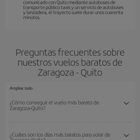
comunicado con Quito mediante autobuses de
transporte público taxis y un servicio de autobuses
y lanzadera, el trayecto suele durar unos cuarenta
minutos.
Preguntas frecuentes sobre
nuestros vuelos baratos de
Zaragoza - Quito
Ampliar todo
¿Cómo conseguir el vuelo más barato de
Zaragoza-Quito?
Podrás ahorrar en tu billete de avión de Zaragoza-Quito-dest y
conseguir el vuelo más barato si evitas temporadas altas,
¿Cuáles son los días más baratos para volar de
compras con antelación y puedes ser flexible con las fechas y