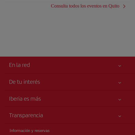
Consulta todos los eventos en Quito
En la red
De tu interés
Iberia Joven
Mejor precio garantizado
Iberia es más
Tu seguridad es lo primero
Noticias y Novedades
Declaración de accesibilidad
Transparencia
Talento a bordo
Compromiso de servicio
Información Legal
Grupo Iberia
Publicidad
Información y reservas