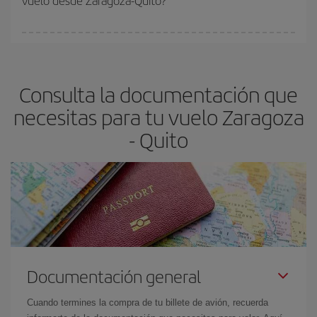
vuelo desde Zaragoza-Quito?
vayan agotando. Por eso, comprar con antelación es
fundamental
para conseguir
vuelos baratos a Zaragoza-Quito-
En Iberia, tenemos distintas tarifas para garantizarte el mejor
dest
.
precio según tus necesidades de viaje. La tarifa básica, te
asegura el vuelo más barato.
Consulta la documentación que
necesitas para tu vuelo Zaragoza
- Quito
Documentación general
Cuando termines la compra de tu billete de avión, recuerda