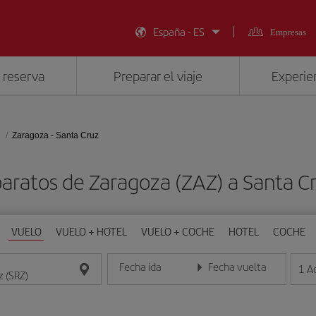
España - ES
Empresas
 reserva
Preparar el viaje
Experien
Zaragoza - Santa Cruz
aratos de Zaragoza (ZAZ) a Santa C
VUELO
VUELO + HOTEL
VUELO + COCHE
HOTEL
COCHE
Fecha ida
Fecha vuelta
1
A
Introduce la fecha en formato día/mes/año
Introduce la fecha en format