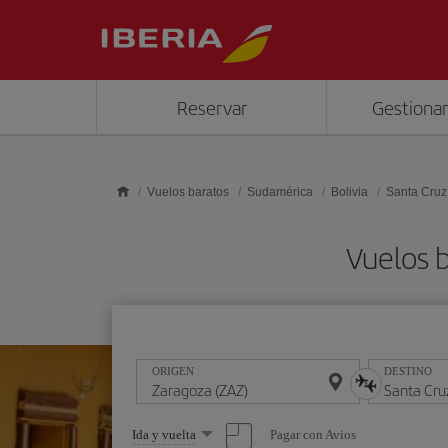
Saltar al contenido principal
Reservar
Gestionar
Vuelos baratos
Sudamérica
Bolivia
Santa Cruz
Vuelos b
ORIGEN
DESTINO
Seleccione
Pagar con Avios
Ida y vuelta