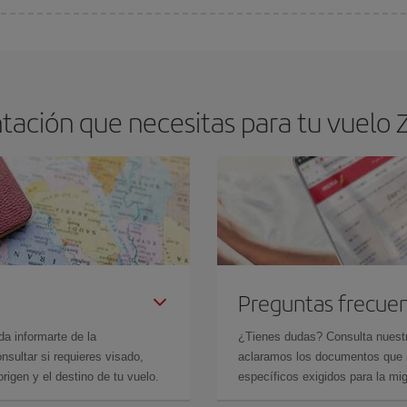
arte el mejor precio según tus necesidades de viaje. La tarifa básica, te asegu
ación que necesitas para tu vuelo 
Preguntas frecue
da informarte de la
¿Tienes dudas? Consulta nues
sultar si requieres visado,
aclaramos los documentos que ne
rigen y el destino de tu vuelo.
específicos exigidos para la mi