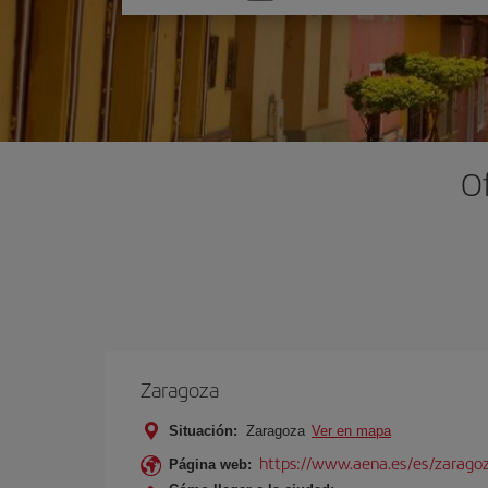
una
opción
O
Zaragoza
Situación:
Zaragoza
Ver en mapa
https://www.aena.es/es/zarago
Página web: