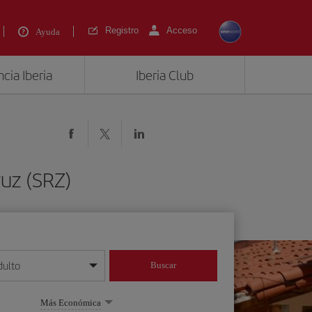
Registro
Acceso
Ayuda
cia Iberia
Iberia Club
ruz (SRZ)
dulto
Buscar
o día/mes/año
Más Económica