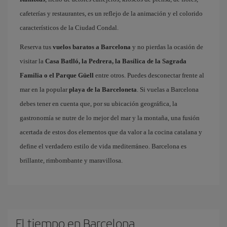
cafeterías y restaurantes, es un reflejo de la animación y el colorido
característicos de la Ciudad Condal.
Reserva tus
vuelos baratos a Barcelona
y no pierdas la ocasión de
visitar la
Casa Batlló, la Pedrera, la Basílica de la Sagrada
Familia o el Parque Güell
entre otros. Puedes desconectar frente al
mar en la popular
playa de la Barceloneta
. Si vuelas a Barcelona
debes tener en cuenta que, por su ubicación geográfica, la
gastronomía se nutre de lo mejor del mar y la montaña, una fusión
acertada de estos dos elementos que da valor a la cocina catalana y
define el verdadero estilo de vida mediterráneo. Barcelona es
brillante, rimbombante y maravillosa.
El tiempo en Barcelona