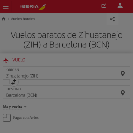
Saltar al contenido principal
Vuelos baratos
Vuelos baratos de Zihuatanejo
(ZIH) a Barcelona (BCN)
VUELO
ORIGEN
DESTINO
Seleccione
Ida y vuelta
una
opción
Pagar con Avios