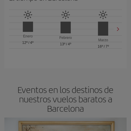
Enero
Febrero
Marzo
12º
/
4º
13º
/
4º
16º
/
7º
Eventos en los destinos de
nuestros vuelos baratos a
Barcelona