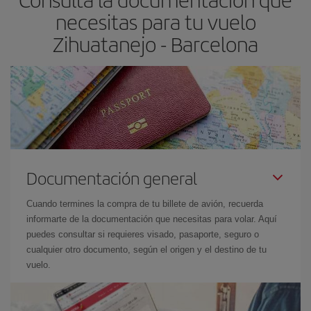
las fechas y los horarios del viaje un poco abiertos, podrás
elegir
necesitas para tu vuelo
el precio más barato.
Zihuatanejo - Barcelona
Documentación general
Cuando termines la compra de tu billete de avión, recuerda
informarte de la documentación que necesitas para volar. Aquí
puedes consultar si requieres visado, pasaporte, seguro o
cualquier otro documento, según el origen y el destino de tu
vuelo.