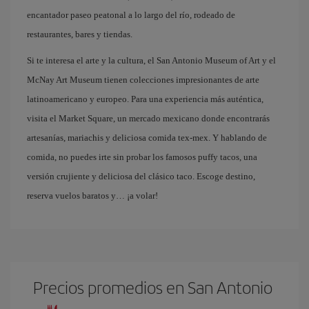
encantador paseo peatonal a lo largo del río, rodeado de
restaurantes, bares y tiendas.
Si te interesa el arte y la cultura, el San Antonio Museum of Art y el
McNay Art Museum tienen colecciones impresionantes de arte
latinoamericano y europeo. Para una experiencia más auténtica,
visita el Market Square, un mercado mexicano donde encontrarás
artesanías, mariachis y deliciosa comida tex-mex. Y hablando de
comida, no puedes irte sin probar los famosos puffy tacos, una
versión crujiente y deliciosa del clásico taco. Escoge destino,
reserva vuelos baratos y… ¡a volar!
Precios promedios en San Antonio