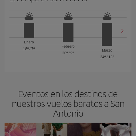
Enero
Febrero
18º
/
7º
Marzo
20º
/
9º
24º
/
13º
Eventos en los destinos de
nuestros vuelos baratos a San
Antonio