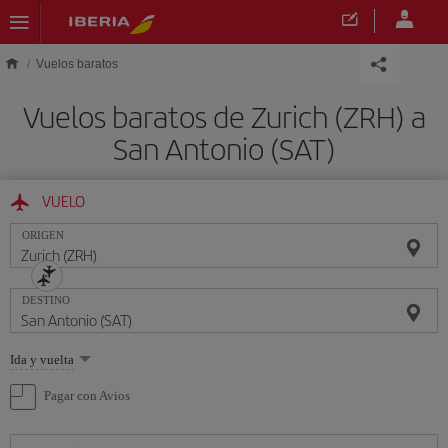
Saltar al contenido principal
Vuelos baratos
Vuelos baratos de Zurich (ZRH) a
San Antonio (SAT)
VUELO
ORIGEN
DESTINO
Seleccione
Ida y vuelta
una
opción
Pagar con Avios