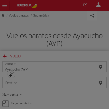
Saltar al contenido principal
Vuelos baratos
Sudamérica
Vuelos baratos desde Ayacucho
(AYP)
VUELO
ORIGEN
Destino
Seleccione
Ida y vuelta
una
opción
Pagar con Avios