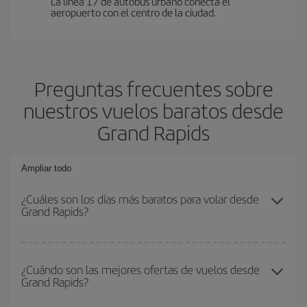
La línea 17 de autobús urbano conecta el
aeropuerto con el centro de la ciudad.
Preguntas frecuentes sobre
nuestros vuelos baratos desde
Grand Rapids
Ampliar todo
¿Cuáles son los días más baratos para volar desde
Grand Rapids?
Para saber qué días te saldrá más económico volar, solo tienes
que empezar una consulta en nuestro
buscador de vuelos
¿Cuándo son las mejores ofertas de vuelos desde
Grand Rapids?
baratos
. Dinos desde dónde vuelas, a dónde quieres ir y en qué
fechas habías pensado viajar. Te mostraremos los vuelos más