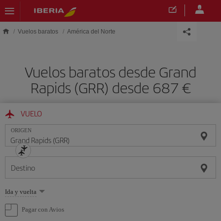
Saltar al contenido principal
Vuelos baratos
América del Norte
Vuelos baratos desde Grand
Rapids (GRR) desde 687 €
VUELO
ORIGEN
Destino
Seleccione
Ida y vuelta
una
opción
Pagar con Avios