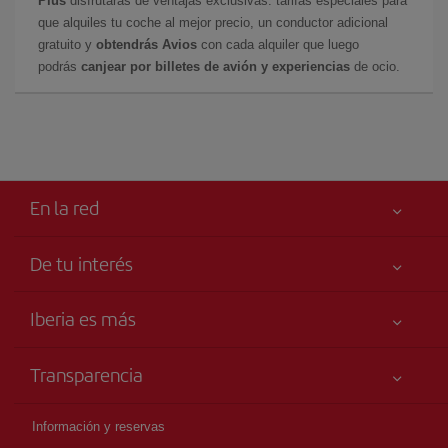
Plus
disfrutarás de ventajas exclusivas: tarifas especiales para
que alquiles tu coche al mejor precio, un conductor adicional
gratuito y
obtendrás Avios
con cada alquiler que luego
podrás
canjear por billetes de avión y experiencias
de ocio.
En la red
De tu interés
Iberia Joven
Mejor precio garantizado
Iberia es más
Tu seguridad es lo primero
Noticias y Novedades
Declaración de accesibilidad
Transparencia
Talento a bordo
Compromiso de servicio
Información Legal
Grupo Iberia
Publicidad
Información y reservas
Condiciones Transporte