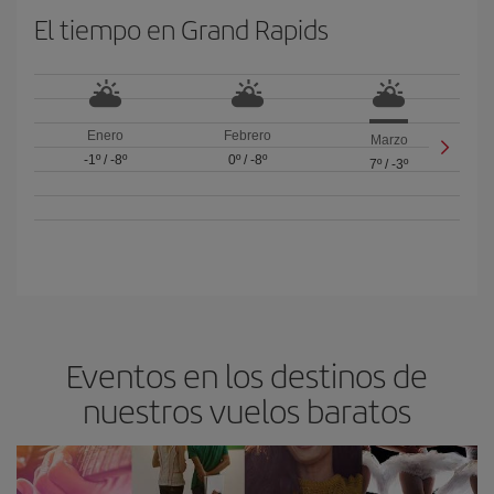
El tiempo en Grand Rapids
Enero
Febrero
Marzo
-1º
/
-8º
0º
/
-8º
7º
/
-3º
Eventos en los destinos de
nuestros vuelos baratos