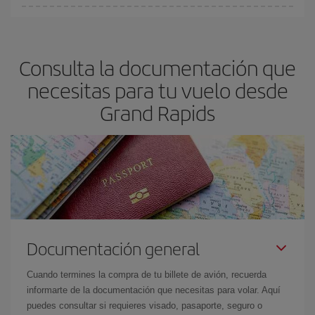
Podrás ahorrar en tu billete de avión y conseguir el vuelo más
barato si evitas temporadas altas, compras con antelación y
puedes ser flexible con las fechas y horarios de ida y vuelta.
Consulta la documentación que
Además, si no tienes decidido un destino concreto para tu viaje,
mira nuestras ofertas y déjate inspirar: seguro que encuentras el
necesitas para tu vuelo desde
vuelo más barato.
Grand Rapids
Documentación general
Cuando termines la compra de tu billete de avión, recuerda
informarte de la documentación que necesitas para volar. Aquí
puedes consultar si requieres visado, pasaporte, seguro o