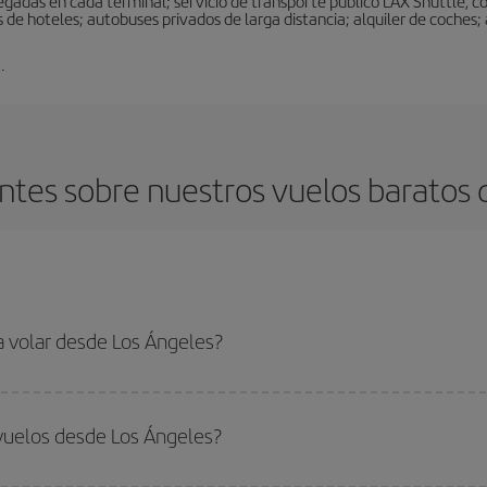
legadas en cada terminal; servicio de transporte público LAX Shuttle, c
de hoteles; autobuses privados de larga distancia; alquiler de coches; 
.
ntes sobre nuestros vuelos baratos 
a volar desde Los Ángeles?
ar, solo tienes que empezar una consulta en nuestro
buscador de vuelos ba
. Te mostraremos los vuelos más baratos, no solo
para tu consulta, sino pa
vuelos desde Los Ángeles?
s, busca en las diferentes opciones de vuelo que te ofrecemos cada día: al