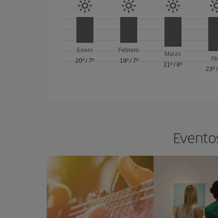
Enero
Febrero
Marzo
Ab
20º
/
7º
19º
/
7º
21º
/
8º
23º
Eventos