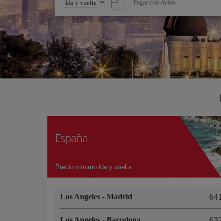
Seleccione
Pagar con Avios
Ida y vuelta
una
opción
España
Precio mínimo ida y vuelta
64
Los Angeles
-
Madrid
63
Los Angeles
-
Barcelona