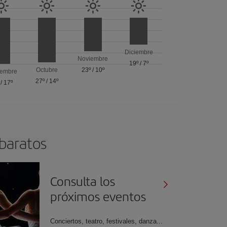
Diciembre
Noviembre
19º
/
7º
Octubre
23º
/
10º
iembre
27º
/
14º
/
17º
 baratos
Consulta los
próximos eventos
Conciertos, teatro, festivales, danza...