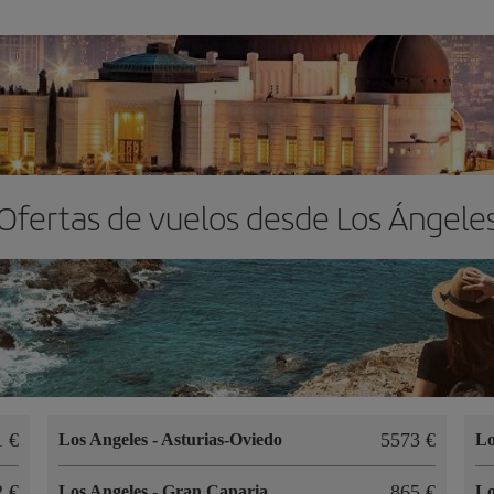
Ofertas de vuelos desde Los Ángele
1 €
5573 €
Los Angeles
-
Asturias-Oviedo
Lo
2 €
865 €
Los Angeles
-
Gran Canaria
Lo