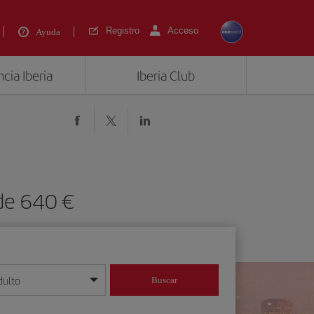
Registro
Acceso
Ayuda
cia Iberia
Iberia Club
sde 640 €
dulto
Buscar
o día/mes/año