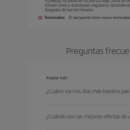
FlyAway, situados en la planta baja, zona de l
(Green Line) y autobuses regulares; lanzaderas 
llegadas de las terminales.
Terminales:
El aeropuerto tiene nueve terminales
Preguntas frecue
Ampliar todo
¿Cuáles son los días más baratos par
Para saber qué días te saldrá más económico vol
quieres ir y en qué fechas habías pensado viajar
¿Cuándo son las mejores ofertas de 
para que puedas encontrar la mejor oferta. Ademá
más en el precio de tu billete.