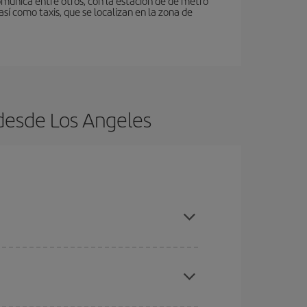
omunica entre otros, con la estación de de metro
así como taxis, que se localizan en la zona de
desde Los Angeles
ratos
. Dinos desde dónde vuelas, a dónde
ra días cercanos
, tanto de ida como de vuelta,
gunos
horarios
puede que te hagan ahorrar aún