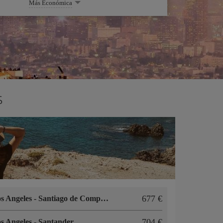
Más Económica
s
677 €
s Angeles
-
Santiago de Compostela
704 €
s Angeles
-
Santander