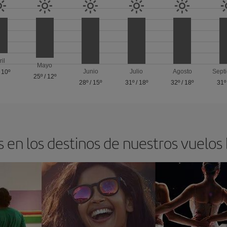
ril
Mayo
Junio
Julio
Agosto
Sept
/
10º
25º
/
12º
28º
/
15º
31º
/
18º
32º
/
18º
31º
 en los destinos de nuestros vuelos