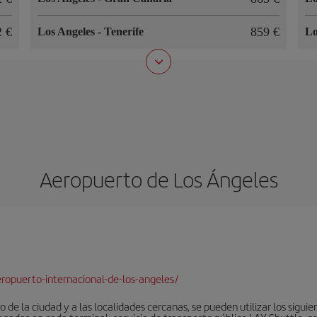
2 €
859 €
Los Angeles
-
Tenerife
Lo
Aeropuerto de Los Ángeles
ropuerto-internacional-de-los-angeles/
 de la ciudad y a las localidades cercanas, se pueden utilizar los sigu