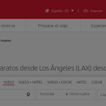
España - ES
Empresas
 reserva
Preparar el viaje
Experien
 Angeles
aratos desde Los Ángeles (LAX) de
VUELO
VUELO + HOTEL
VUELO + COCHE
HOTEL
COCHE
Fecha ida
Fecha vuelta
1
A
Introduce la fecha en formato día/mes/año
Introduce la fecha en format