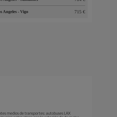
715 €
s Angeles
-
Vigo
ientes medios de transportes: autobuses LAX