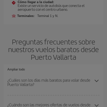
Cómo llegar a la ciudad:
Existe un servicio de autobús que conecta el
aeropuerto con el centro urbano.
Terminales:
Terminal 1 y N.
Preguntas frecuentes sobre
nuestros vuelos baratos desde
Puerto Vallarta
Ampliar todo
¿Cuáles son los días más baratos para volar desde
Puerto Vallarta?
Para saber qué días te saldrá más económico volar, solo tienes
que empezar una consulta en nuestro
buscador de vuelos
¿Cuándo son las mejores ofertas de vuelos desde