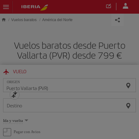
Saltar al contenido principal
Vuelos baratos
América del Norte
Vuelos baratos desde Puerto
Vallarta (PVR) desde 799 €
VUELO
ORIGEN
Destino
Seleccione
Ida y vuelta
una
opción
Pagar con Avios