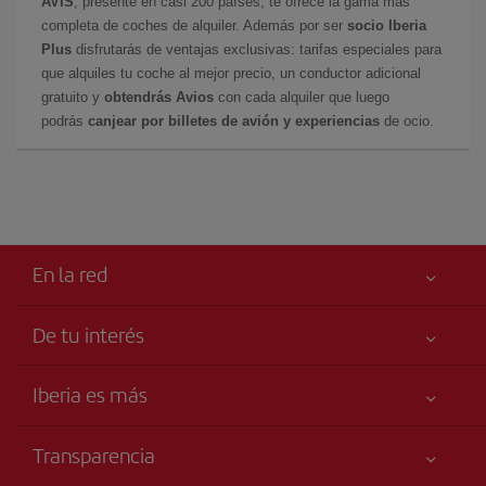
AVIS
, presente en casi 200 países, te ofrece la gama más
completa de coches de alquiler. Además por ser
socio Iberia
Plus
disfrutarás de ventajas exclusivas: tarifas especiales para
que alquiles tu coche al mejor precio, un conductor adicional
gratuito y
obtendrás Avios
con cada alquiler que luego
podrás
canjear por billetes de avión y experiencias
de ocio.
En la red
De tu interés
Iberia Joven
Mejor precio garantizado
Iberia es más
Tu seguridad es lo primero
Noticias y Novedades
Declaración de accesibilidad
Transparencia
Talento a bordo
Compromiso de servicio