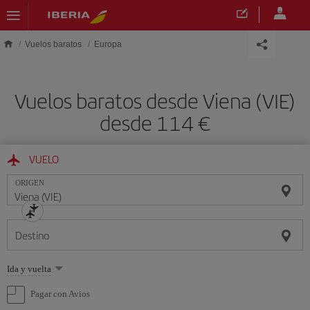
Saltar al contenido principal
Vuelos baratos
Europa
Vuelos baratos desde Viena (VIE)
desde 114 €
VUELO
ORIGEN
Destino
Seleccione
Ida y vuelta
una
opción
Pagar con Avios