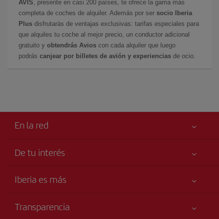
AVIS
, presente en casi 200 países, te ofrece la gama más
completa de coches de alquiler. Además por ser
socio Iberia
Plus
disfrutarás de ventajas exclusivas: tarifas especiales para
que alquiles tu coche al mejor precio, un conductor adicional
gratuito y
obtendrás Avios
con cada alquiler que luego
podrás
canjear por billetes de avión y experiencias
de ocio.
En la red
De tu interés
Iberia Joven
Mejor precio garantizado
Iberia es más
Tu seguridad es lo primero
Noticias y Novedades
Declaración de accesibilidad
Transparencia
Talento a bordo
Compromiso de servicio