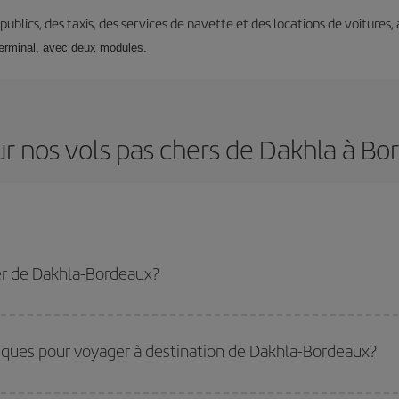
s publics, des taxis, des services de navette et des locations de voitures,
terminal, avec deux modules.
r nos vols pas chers de Dakhla à B
er de Dakhla-Bordeaux?
eaux-dest et bénéficiez du tarif le plus bas en évitant les hautes saisons, en 
miques pour voyager à destination de Dakhla-Bordeaux?