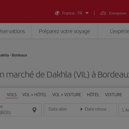
France - FR
Entreprises
éservations
Préparez votre voyage
L’expéri
akhla - Bordeaux
on marché de Dakhla (VIL) à Bordeau
VOLS
VOL + HÔTEL
VOL + VOITURE
HÔTEL
VOITURE
ON
Date aller
Date retour
1
A
Entrez la date au format jour/mois/année
Entrez la date au format jou