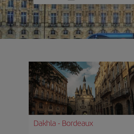
une
option
Dakhla
-
Bordeaux