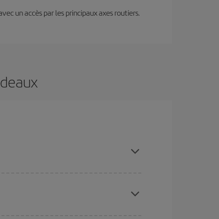
 avec un accès par les principaux axes routiers.
ordeaux
achetant à l'avance et en restant flexible sur les