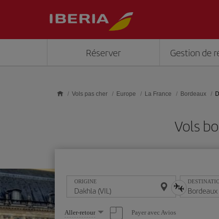
Skip to main content
Réserver
Gestion de r
Vols pas cher
Europe
La France
Bordeaux
D
Vols b
ORIGINE
DESTINATI
Sélectionnez
Payer avec Avios
Aller-retour