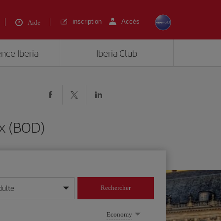
inscription
Accès
Aide
ence Iberia
Iberia Club
x (BOD)
dulte
Rechercher
r/mois/année
Economy