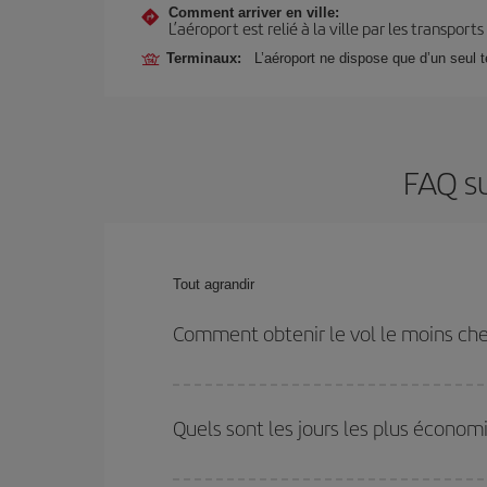
Comment arriver en ville:
L’aéroport est relié à la ville par les transport
Terminaux:
L’aéroport ne dispose que d’un seul 
FAQ su
Tout agrandir
Comment obtenir le vol le moins ch
Économisez sur votre billet d'avion de Dakhla-Bord
dates et les horaires de votre aller-retour.
Quels sont les jours les plus écono