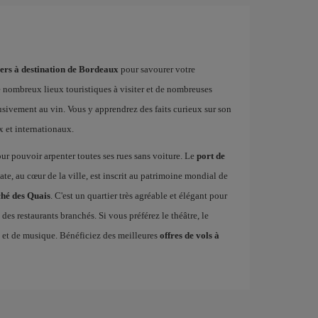
hers à destination de Bordeaux
pour savourer votre
e nombreux lieux touristiques à visiter et de nombreuses
usivement au vin. Vous y apprendrez des faits curieux sur son
x et internationaux.
our pouvoir arpenter toutes ses rues sans voiture. Le
port de
te, au cœur de la ville, est inscrit au patrimoine mondial de
hé des Quais
. C'est un quartier très agréable et élégant pour
des restaurants branchés. Si vous préférez le théâtre, le
e et de musique. Bénéficiez des meilleures
offres de vols à