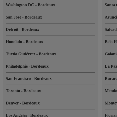
Washington DC
-
Bordeaux
Santa
San Jose
-
Bordeaux
Asunc
Détroit
-
Bordeaux
Salva
Honolulu
-
Bordeaux
Belo H
Tuxtla Gutiérrez
-
Bordeaux
Goian
Philadelphie
-
Bordeaux
La Pa
San Francisco
-
Bordeaux
Bucar
Toronto
-
Bordeaux
Mend
Denver
-
Bordeaux
Monte
Los Angeles
-
Bordeaux
Floria