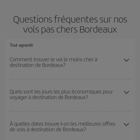
Questions fréquentes sur nos
vols pas chers Bordeaux
Tout agrandir
Comment trouver le vol le moins cher à
destination de Bordeaux?
Économisez sur votre billet d'avion et bénéficiez du tarif le plus
bas en évitant les hautes saisons, en achetant à l'avance et en
Quels sont les jours les plus économiques pour
voyager à destination de Bordeaux?
restant flexible sur les dates et les horaires de votre aller-retour. Si
vous n'avez pas d'idée de destination précise pour votre voyage,
jetez un coup œil à nos offres et laissez-vous inspirer : vous
Pour découvrir quels jours bénéficient des tarifs les plus bas, il
trouverez sûrement le vol le plus économique.
vous suffit de lancer une recherche dans notre
moteur de
À quelles dates trouve-t-on les meilleures offres
de vols à destination de Bordeaux?
recherche de vols économiques
. Dites-nous d'où vous partez,
où vous voulez aller et à quelles dates vous aviez prévu de