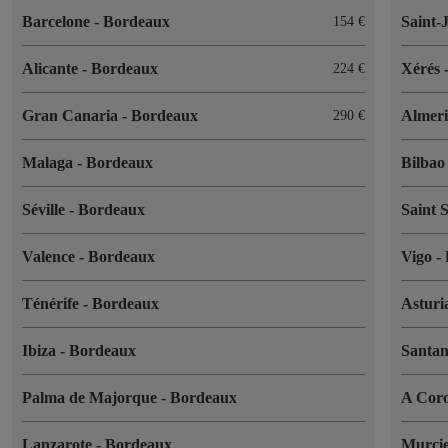
Barcelone
-
Bordeaux
Saint-
154 €
Alicante
-
Bordeaux
Xérés
224 €
Gran Canaria
-
Bordeaux
Almer
290 €
Malaga
-
Bordeaux
Bilba
Séville
-
Bordeaux
Saint 
Valence
-
Bordeaux
Vigo
-
Ténérife
-
Bordeaux
Asturi
Ibiza
-
Bordeaux
Santa
Palma de Majorque
-
Bordeaux
A Cor
Lanzarote
-
Bordeaux
Murci