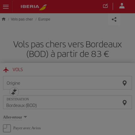
Skip to main content
Vols pas cher
Europe
Vols pas chers vers Bordeaux
(BOD) à partir de 83 €
VOLS
Origine
DESTINATION
Sélectionnez
Aller-retour
une
option
Payer avec Avios