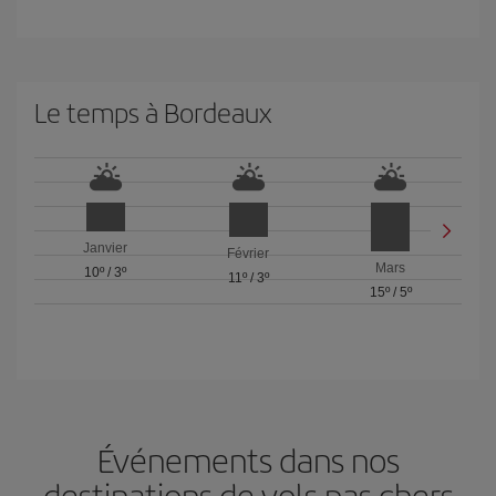
Le temps à Bordeaux
Janvier
Février
Mars
10º
/
3º
11º
/
3º
15º
/
5º
Événements dans nos
destinations de vols pas chers