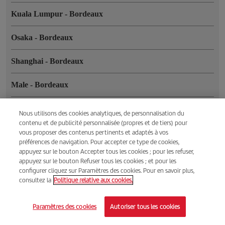
Kuala Lumpur
-
Bordeaux
Osaka
-
Bordeaux
Shanghai
-
Bordeaux
Male
-
Bordeaux
Manille
-
Bordeaux
Nous utilisons des cookies analytiques, de personnalisation du
contenu et de publicité personnalisée (propres et de tiers) pour
Séoul
-
Bordeaux
vous proposer des contenus pertinents et adaptés à vos
préférences de navigation. Pour accepter ce type de cookies,
appuyez sur le bouton Accepter tous les cookies ; pour les refuser,
Delhi
-
Bordeaux
appuyez sur le bouton Refuser tous les cookies ; et pour les
configurer cliquez sur Paramètres des cookies. Pour en savoir plus,
Hong Kong
-
Bordeaux
consultez la
Politique relative aux cookies.
Guangzhou
-
Bordeaux
Paramètres des cookies
Autoriser tous les cookies