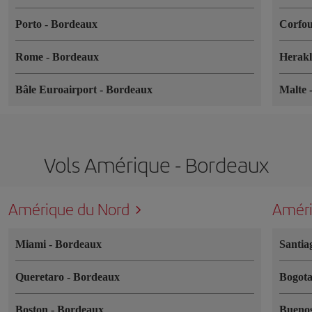
Porto
-
Bordeaux
Corfo
Rome
-
Bordeaux
Herak
Bâle Euroairport
-
Bordeaux
Malte
Vols Amérique - Bordeaux
Amérique du Nord
Améri
Miami
-
Bordeaux
Santia
Queretaro
-
Bordeaux
Bogot
Boston
-
Bordeaux
Buenos