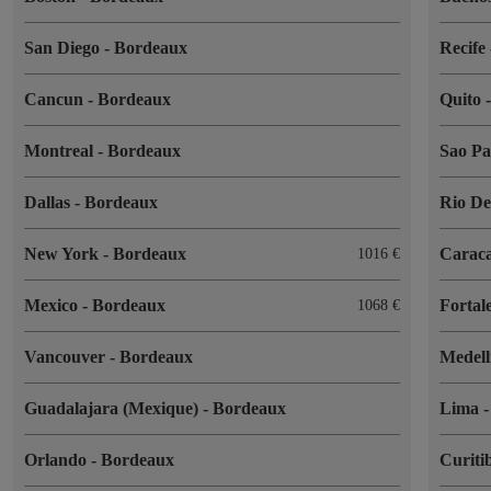
San Diego
-
Bordeaux
Recife
Cancun
-
Bordeaux
Quito
Montreal
-
Bordeaux
Sao P
Dallas
-
Bordeaux
Rio De
New York
-
Bordeaux
Carac
1016 €
Mexico
-
Bordeaux
Fortal
1068 €
Vancouver
-
Bordeaux
Medel
Guadalajara (Mexique)
-
Bordeaux
Lima
Orlando
-
Bordeaux
Curiti