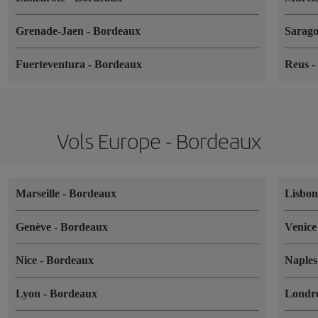
Grenade-Jaen
-
Bordeaux
Sarag
Fuerteventura
-
Bordeaux
Reus
Vols Europe - Bordeaux
Marseille
-
Bordeaux
Lisbo
Genève
-
Bordeaux
Venic
Nice
-
Bordeaux
Naple
Lyon
-
Bordeaux
Londr