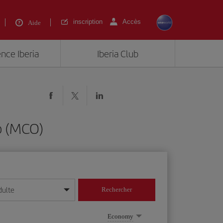
inscription
Accès
Aide
ence Iberia
Iberia Club
o (MCO)
dulte
Rechercher
r/mois/année
Economy