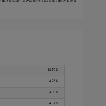
ronomie et nature. Trouvez des vols pas chers pour Orlando et
18,50 $
8,75 $
4,00 $
4,61 $