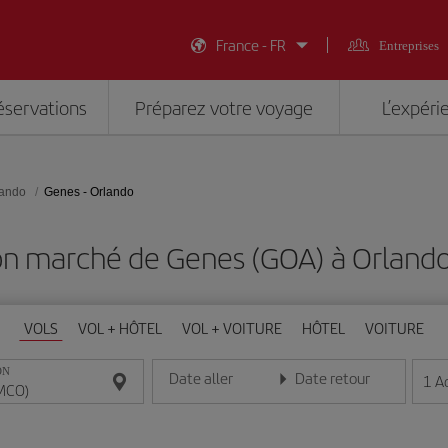
France - FR
Entreprises
éservations
Préparez votre voyage
L’expéri
lando
Genes - Orlando
on marché de Genes (GOA) à Orland
VOLS
VOL + HÔTEL
VOL + VOITURE
HÔTEL
VOITURE
ON
Date aller
Date retour
1
A
Entrez la date au format jour/mois/année
Entrez la date au format jou