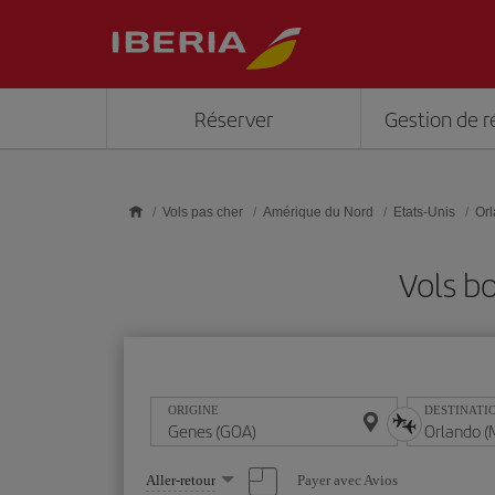
Skip to main content
Réserver
Gestion de r
Vols pas cher
Amérique du Nord
Etats-Unis
Or
Vols b
ORIGINE
DESTINATI
Sélectionnez
Payer avec Avios
Aller-retour