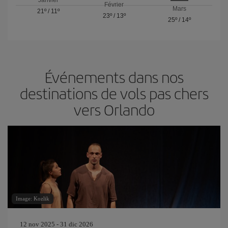
Février
Mars
21º
/
11º
23º
/
13º
25º
/
14º
Événements dans nos
destinations de vols pas chers
vers Orlando
Image: Kozlik
12 nov 2025 - 31 dic 2026