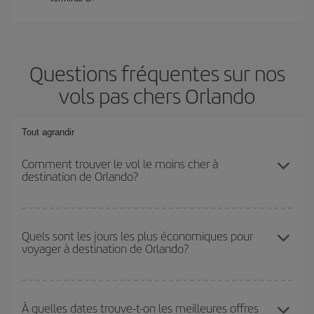
Questions fréquentes sur nos
vols pas chers Orlando
Tout agrandir
Comment trouver le vol le moins cher à
destination de Orlando?
Économisez sur votre billet d'avion et bénéficiez du tarif le plus
bas en évitant les hautes saisons, en achetant à l'avance et en
Quels sont les jours les plus économiques pour
voyager à destination de Orlando?
restant flexible sur les dates et les horaires de votre aller-retour. Si
vous n'avez pas d'idée de destination précise pour votre voyage,
jetez un coup œil à nos offres et laissez-vous inspirer : vous
Pour découvrir quels jours bénéficient des tarifs les plus bas, il
trouverez sûrement le vol le plus économique.
vous suffit de lancer une recherche dans notre
moteur de
À quelles dates trouve-t-on les meilleures offres