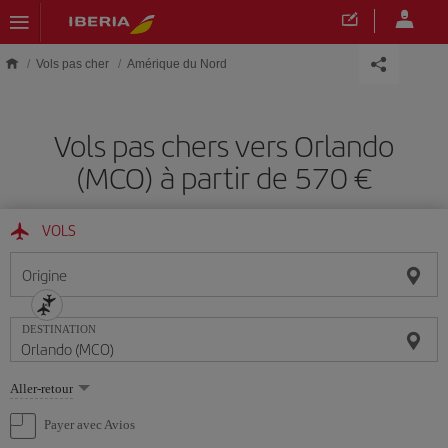
Skip to main content
Vols pas cher
Amérique du Nord
Vols pas chers vers Orlando
(MCO) à partir de 570 €
VOLS
Origine
DESTINATION
Sélectionnez
Aller-retour
une
option
Payer avec Avios