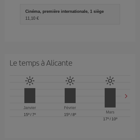
Cinéma, première internationale, 1 siège
11,10 €
Le temps à Alicante
Janvier
Février
Mars
15º
/
7º
15º
/
8º
17º
/
10º