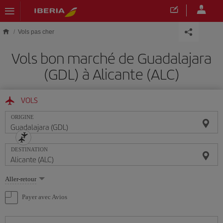
Skip to main content
Vols pas cher
Vols bon marché de Guadalajara
(GDL) à Alicante (ALC)
VOLS
ORIGINE
DESTINATION
Sélectionnez
Aller-retour
une
option
Payer avec Avios