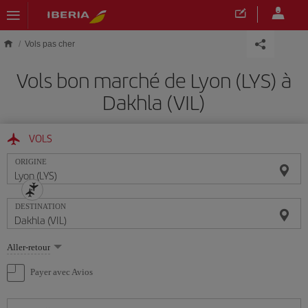
Skip to main content
Vols pas cher
Vols bon marché de Lyon (LYS) à
Dakhla (VIL)
VOLS
ORIGINE
DESTINATION
Sélectionnez
Aller-retour
une
option
Payer avec Avios