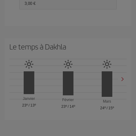
3,00 €
Le temps à Dakhla
Janvier
Février
Mars
23º
/
13º
23º
/
14º
24º
/
15º