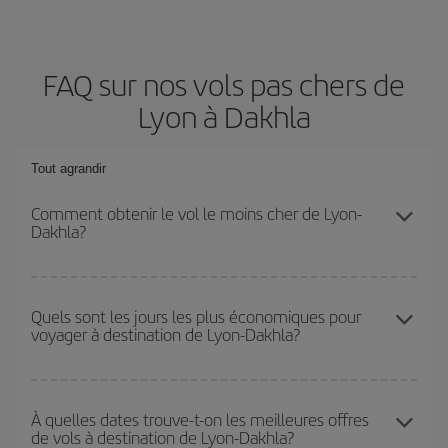
FAQ sur nos vols pas chers de
Lyon à Dakhla
Tout agrandir
Comment obtenir le vol le moins cher de Lyon-
Dakhla?
Économisez sur votre billet d'avion de Lyon-Dakhla-dest et
bénéficiez du tarif le plus bas en évitant les hautes saisons, en
Quels sont les jours les plus économiques pour
voyager à destination de Lyon-Dakhla?
achetant à l'avance et en restant flexible sur les dates et les
horaires de votre aller-retour.
Pour découvrir quels jours bénéficient des tarifs les plus bas, il
vous suffit de lancer une recherche dans notre
moteur de
À quelles dates trouve-t-on les meilleures offres
de vols à destination de Lyon-Dakhla?
recherche de vols économiques
. Dites-nous d'où vous partez,