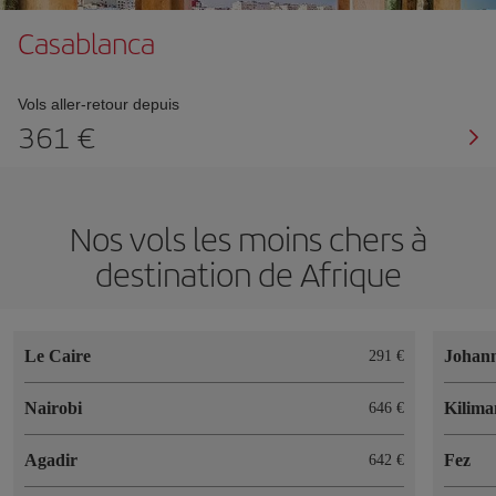
Casablanca
Vols aller-retour depuis
361 €
Nos vols les moins chers à
destination de Afrique
Le Caire
Johan
291 €
Nairobi
Kilima
646 €
Agadir
Fez
642 €