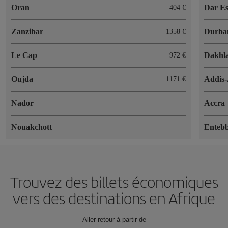
Oran
Dar E
404 €
Zanzibar
Durba
1358 €
Le Cap
Dakhl
972 €
Oujda
Addis
1171 €
Nador
Accra
Nouakchott
Enteb
Trouvez des billets économiques
vers des destinations en Afrique
Aller-retour à partir de