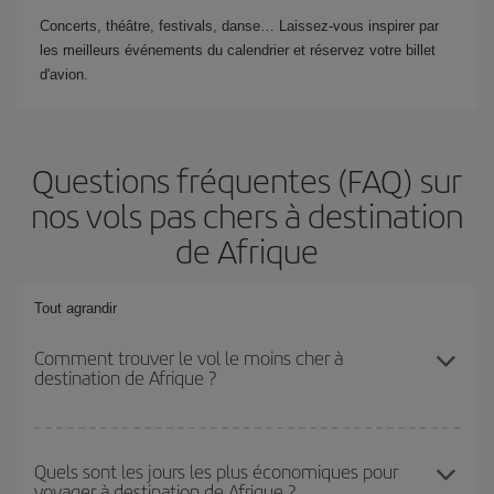
Concerts, théâtre, festivals, danse… Laissez-vous inspirer par
les meilleurs événements du calendrier et réservez votre billet
d'avion.
Questions fréquentes (FAQ) sur
nos vols pas chers à destination
de Afrique
Tout agrandir
Comment trouver le vol le moins cher à
destination de Afrique ?
Économisez sur votre billet d'avion et bénéficiez du tarif le plus
bas en évitant les hautes saisons, en achetant à l'avance et en
Quels sont les jours les plus économiques pour
voyager à destination de Afrique ?
restant flexible sur les dates et les horaires de votre aller-retour. Si