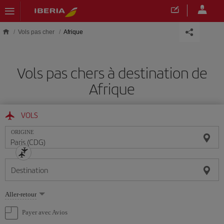
Skip to main content
Vols pas cher
Afrique
Vols pas chers à destination de
Afrique
VOLS
ORIGINE
Destination
Sélectionnez
Aller-retour
une
option
Payer avec Avios