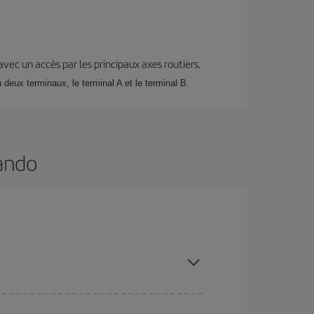
 avec un accès par les principaux axes routiers.
deux terminaux, le terminal A et le terminal B.
lando
tant à l'avance et en restant flexible sur les