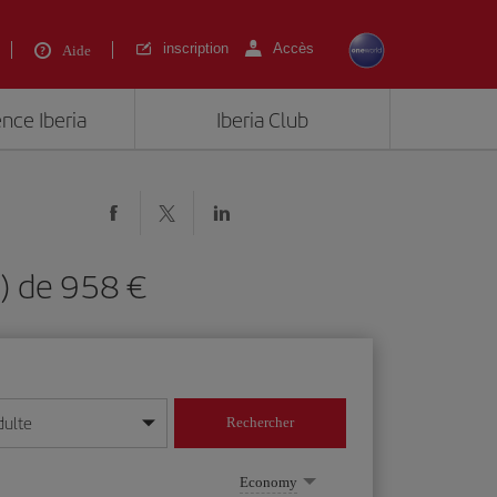
inscription
Accès
Aide
ence Iberia
Iberia Club
O) de 958 €
dulte
Rechercher
r/mois/année
Economy