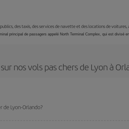
s publics, des taxis, des services de navette et des locations de voitures,
minal principal de passagers appelé North Terminal Complex, qui est divisé en 
sur nos vols pas chers de Lyon à Or
r de Lyon-Orlando?
-dest et bénéficiez du tarif le plus bas en évitant les hautes saisons, en ache