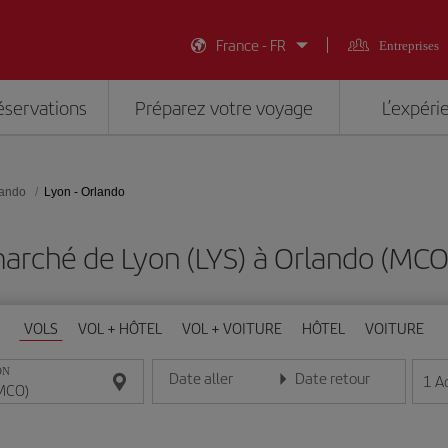
France - FR
Entreprises
éservations
Préparez votre voyage
L’expéri
lando
Lyon - Orlando
arché de Lyon (LYS) à Orlando (MC
VOLS
VOL + HÔTEL
VOL + VOITURE
HÔTEL
VOITURE
ON
Date aller
Date retour
1
A
Entrez la date au format jour/mois/année
Entrez la date au format jou