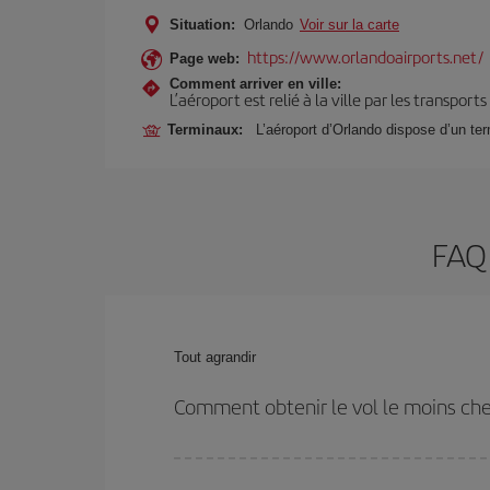
Situation:
Orlando
Voir sur la carte
https://www.orlandoairports.net/
Page web:
Comment arriver en ville:
L’aéroport est relié à la ville par les transport
Terminaux:
L’aéroport d’Orlando dispose d’un ter
FAQ 
Tout agrandir
Comment obtenir le vol le moins che
Économisez sur votre billet d'avion de Lyon-Orlando