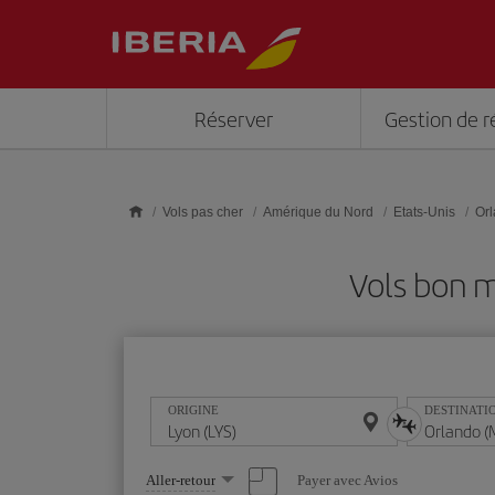
Skip to main content
Réserver
Gestion de r
Vols pas cher
Amérique du Nord
Etats-Unis
Or
Vols bon m
ORIGINE
DESTINATI
Sélectionnez
Payer avec Avios
Aller-retour