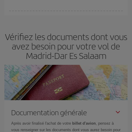
(touristiques). Par conséquent, réserver à l'avance est
fondamental
pour trouver des
vols pas chers
.
Iberia propose plusieurs tarifs, afin de vous garantir le meilleur prix
en fonction de vos besoins. Avec le tarif Basic, vous êtes certain
d'acheter le vol le moins cher.
Vérifiez les documents dont vous
avez besoin pour votre vol de
Madrid-Dar Es Salaam
Documentation générale
Après avoir finalisé l'achat de votre
billet d'avion
, pensez à
vous renseigner sur les documents dont vous aurez besoin pour