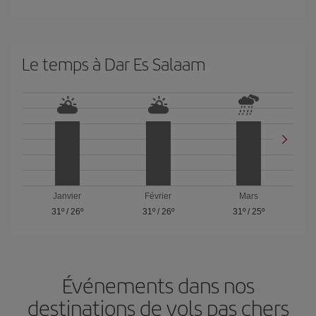
Le temps à Dar Es Salaam
Janvier
Février
Mars
31º
/
26º
31º
/
26º
31º
/
25º
Événements dans nos
destinations de vols pas chers