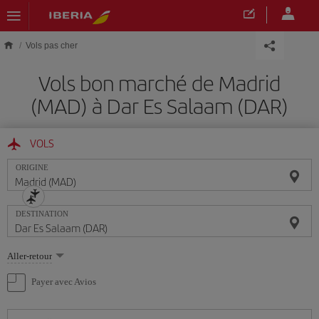
Skip to main content
Vols pas cher
Vols bon marché de Madrid
(MAD) à Dar Es Salaam (DAR)
VOLS
ORIGINE
DESTINATION
Sélectionnez
Aller-retour
une
option
Payer avec Avios