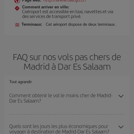
Page web:
Comment arriver en ville:
L’aéroport est accessible en taxi, navettes et via
des services de transport privé.
Terminaux:
Cet aéroport dispose de deux terminaux.
FAQ sur nos vols pas chers de
Madrid à Dar Es Salaam
Tout agrandir
Comment obtenir le vol le moins cher de Madrid-
Dar Es Salaam?
Économisez sur votre billet d'avion de Madrid-Dar Es Salaam-dest
et bénéficiez du tarif le plus bas en évitant les hautes saisons, en
Quels sont les jours les plus économiques pour
voyager à destination de Madrid-Dar Es Salaam?
achetant à l'avance et en restant flexible sur les dates et les