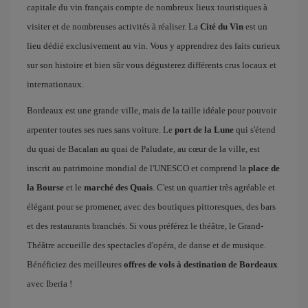
capitale du vin français compte de nombreux lieux touristiques à
visiter et de nombreuses activités à réaliser. La
Cité du Vin
est un
lieu dédié exclusivement au vin. Vous y apprendrez des faits curieux
sur son histoire et bien sûr vous dégusterez différents crus locaux et
internationaux.
Bordeaux est une grande ville, mais de la taille idéale pour pouvoir
arpenter toutes ses rues sans voiture. Le
port de la Lune
qui s'étend
du quai de Bacalan au quai de Paludate, au cœur de la ville, est
inscrit au patrimoine mondial de l'UNESCO et comprend la
place de
la Bourse
et le
marché des Quais
. C'est un quartier très agréable et
élégant pour se promener, avec des boutiques pittoresques, des bars
et des restaurants branchés. Si vous préférez le théâtre, le Grand-
Théâtre accueille des spectacles d'opéra, de danse et de musique.
Bénéficiez des meilleures
offres de vols à destination de Bordeaux
avec Iberia !