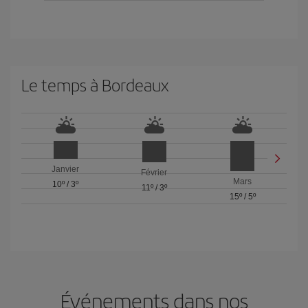
Le temps à Bordeaux
Janvier
Février
Mars
10º
/
3º
11º
/
3º
15º
/
5º
Événements dans nos