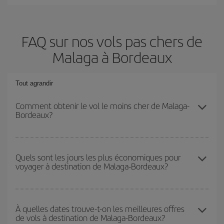
FAQ sur nos vols pas chers de
Malaga à Bordeaux
Tout agrandir
Comment obtenir le vol le moins cher de Malaga-
Bordeaux?
Économisez sur votre billet d'avion de Malaga-Bordeaux-dest et
bénéficiez du tarif le plus bas en évitant les hautes saisons, en
Quels sont les jours les plus économiques pour
voyager à destination de Malaga-Bordeaux?
achetant à l'avance et en restant flexible sur les dates et les
horaires de votre aller-retour.
Pour découvrir quels jours bénéficient des tarifs les plus bas, il
vous suffit de lancer une recherche dans notre
moteur de
À quelles dates trouve-t-on les meilleures offres
de vols à destination de Malaga-Bordeaux?
recherche de vols économiques
. Dites-nous d'où vous partez,