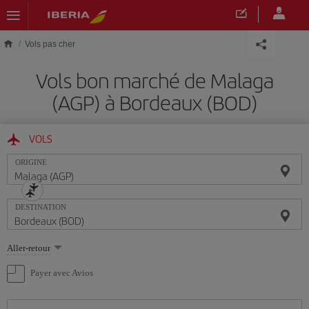
Skip to main content
Vols pas cher
Vols bon marché de Malaga
(AGP) à Bordeaux (BOD)
VOLS
ORIGINE
DESTINATION
Sélectionnez
Aller-retour
une
option
Payer avec Avios