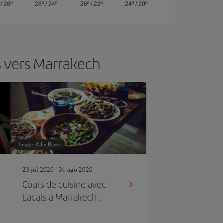
/
26º
28º
/
24º
26º
/
22º
24º
/
20º
s vers Marrakech
Image: Allie Reese
23 jul 2026 - 31 ago 2026
Cours de cuisine avec
Lacals à Marrakech .