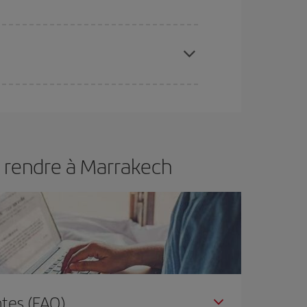
 disponibilité ou de l'épuisement des tarifs les
ertain d'acheter le vol le moins cher.
s rendre à Marrakech
tes (FAQ)