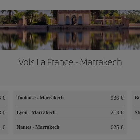
Vols La France - Marrakech
3 €
936 €
Toulouse
-
Marrakech
B
8 €
213 €
Lyon
-
Marrakech
St
1 €
625 €
Nantes
-
Marrakech