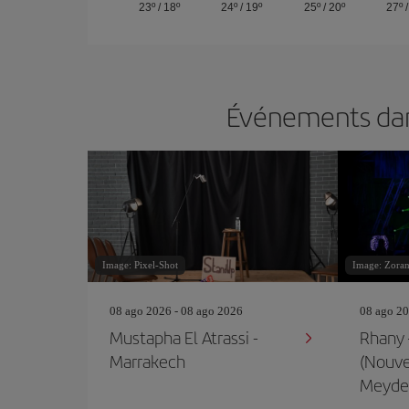
23º
/
18º
24º
/
19º
25º
/
20º
27º
Événements dans
Image: Pixel-Shot
Image: Zora
08 ago 2026 - 08 ago 2026
08 ago 20
Mustapha El Atrassi -
Rhany 
Marrakech
(Nouve
Meyde