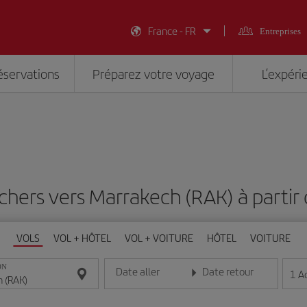
France - FR
Entreprises
éservations
Préparez votre voyage
L’expéri
 chers vers Marrakech (RAK) à partir
VOLS
VOL + HÔTEL
VOL + VOITURE
HÔTEL
VOITURE
ON
Date aller
Date retour
1
A
Entrez la date au format jour/mois/année
Entrez la date au format jou