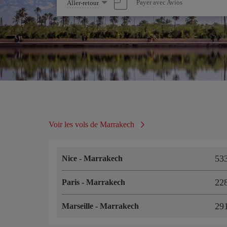
Sélectionnez
Payer avec Avios
Aller-retour
une
option
Voir les vols de Marrakech
53
Nice
-
Marrakech
22
Paris
-
Marrakech
29
Marseille
-
Marrakech