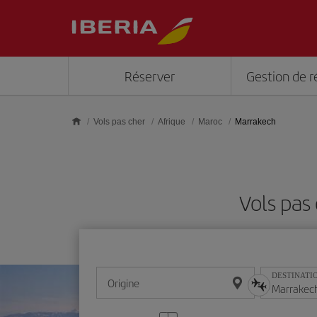
Skip to main content
Réserver
Gestion de r
Vols pas cher
Afrique
Maroc
Marrakech
Vols pas
DESTINATI
Origine