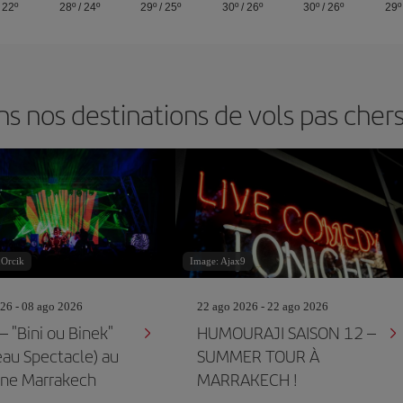
/
22º
28º
/
24º
29º
/
25º
30º
/
26º
30º
/
26º
29º
 nos destinations de vols pas cher
nOrcik
Image: Ajax9
26 - 08 ago 2026
22 ago 2026 - 22 ago 2026
– "Bini ou Binek"
HUMOURAJI SAISON 12 –
au Spectacle) au
SUMMER TOUR À
ne Marrakech
MARRAKECH !