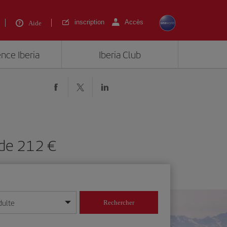
inscription
Accès
Aide
ence Iberia
Iberia Club
 de 212 €
dulte
Rechercher
r/mois/année