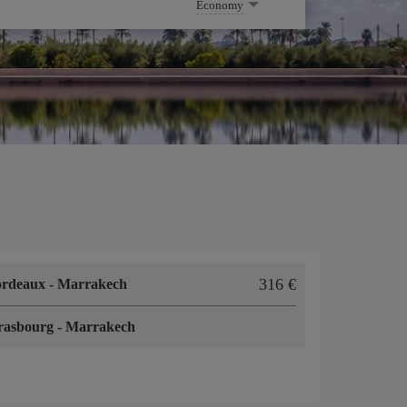
Economy
316 €
ordeaux
-
Marrakech
rasbourg
-
Marrakech