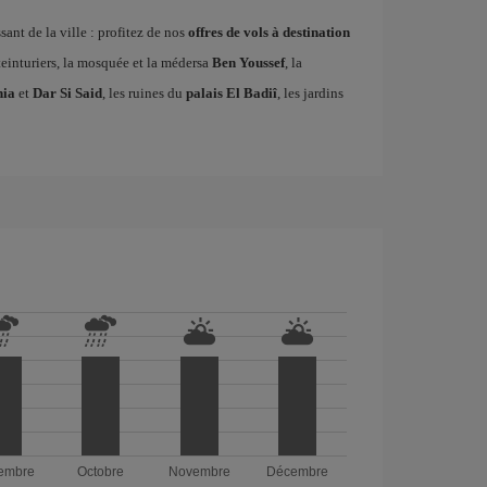
ssant de la ville : profitez de nos
offres de vols à destination
teinturiers, la mosquée et la médersa
Ben Youssef
, la
hia
et
Dar Si Said
, les ruines du
palais El Badiî
, les jardins
embre
Octobre
Novembre
Décembre