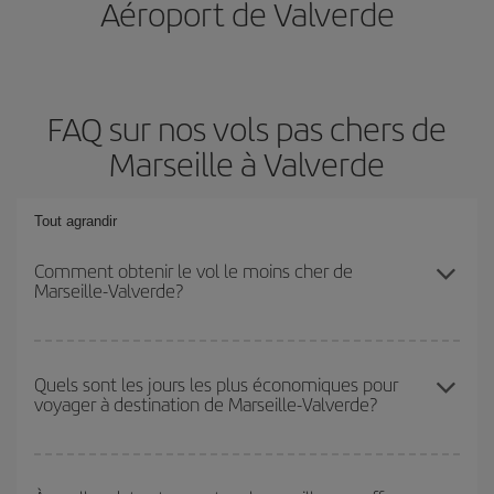
Aéroport de Valverde
FAQ sur nos vols pas chers de
Marseille à Valverde
Tout agrandir
Comment obtenir le vol le moins cher de
Marseille-Valverde?
Économisez sur votre billet d'avion de Marseille-Valverde-dest et
bénéficiez du tarif le plus bas en évitant les hautes saisons, en
Quels sont les jours les plus économiques pour
voyager à destination de Marseille-Valverde?
achetant à l'avance et en restant flexible sur les dates et les
horaires de votre aller-retour.
Pour découvrir quels jours bénéficient des tarifs les plus bas, il
vous suffit de lancer une recherche dans notre
moteur de