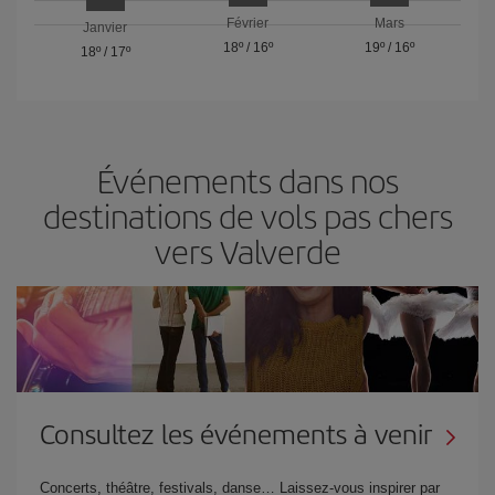
Février
Mars
Janvier
18º
/
16º
19º
/
16º
18º
/
17º
Événements dans nos
destinations de vols pas chers
vers Valverde
Consultez les événements à venir
Concerts, théâtre, festivals, danse… Laissez-vous inspirer par