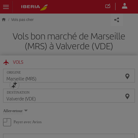
Skip to main content
Vols pas cher
Vols bon marché de Marseille
(MRS) à Valverde (VDE)
VOLS
ORIGINE
DESTINATION
Sélectionnez
Aller-retour
une
option
Payer avec Avios